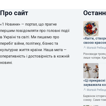
Про сайт
Останн
«1 Новини» — портал, що прагне
першим повідомляти про головні події
в Україні та світі. Ми пишемо про
«Квіти, ство
своєю красо
перебіг війни, політику, бізнес та
Матвій Рябец
культурне життя країни. Наша мета —
Різновиди троянд
оперативність і достовірність в кожній
лише чотири. Кр
новині.
«Ці прекрасні
зауважила к
Матвій Рябец
Барвінок істори
союзу. Саме том