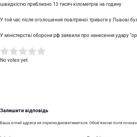
швидкістю приблизно 13 тисяч кілометрів на годину.
У той час після оголошення повітряної тривоги у Львові бу
У міністерстві оборони рф заявили про нанесення удару “ор
Submit Rating
Rate this item:
No votes yet.
Залишити відповідь
Ваша e-mail адреса не оприлюднюватиметься.
Обов’язкові поля познач