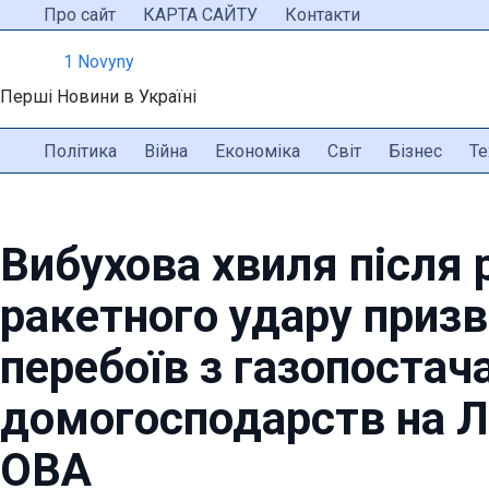
Перейти
Про сайт
КАРТА САЙТУ
Контакти
до
1 Novyny
вмісту
Перші Новини в Україні
Політика
Війна
Економіка
Світ
Бізнес
Те
Вибухова хвиля після 
ракетного удару призв
перебоїв з газопостач
домогосподарств на Л
ОВА