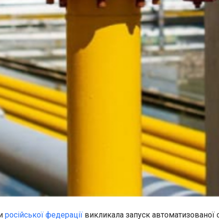
ки
російської федерації
викликала запуск автоматизованої с