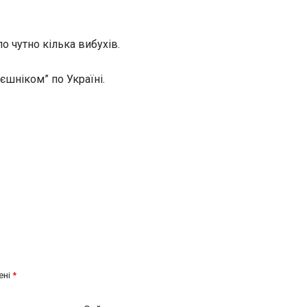
ло чутно кілька вибухів.
єшніком” по Україні.
ені
*