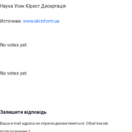
Наука Усик Юрист Дисертація
Источник:
www.ukrinform.ua
Submit Rating
Rate this item:
No votes yet.
Submit Rating
Rate this item:
No votes yet.
Залишити відповідь
Ваша e-mail адреса не оприлюднюватиметься.
Обов’язкові
поля позначені
*