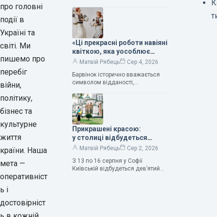
Карпінська-Романюк
К
кількістю зірок. Однак, у
про головні
класифікації квітів їх лише чотири.
т
події в
Критерії оцінки включають
розмір…
Україні та
«Ці прекрасні роботи навіяні
світі. Ми
квіткою, яка уособлює
пишемо про
нескінченне кохання», —
Матвій Рябець
Сер 4, 2026
зауважила колекціонерка
перебіг
Барвінок історично вважається
Людмила Карпінська-
символом відданості,
війни,
Романюк
нескінченного кохання
політику,
та тривалого подружнього союзу.
Саме тому ця рослина надихала і
бізнес та
продовжує надихати митців на
культурне
Прикрашені красою:
життя
у столиці відбудеться
дев’ятий фестиваль
Матвій Рябець
Сер 2, 2026
країни. Наша
Bouquet Kyiv Stage
З 13 по 16 серпня у Софії
мета —
Київській відбудеться дев’ятий
оперативніст
щорічний фестиваль вишуканих
мистецтв Bouquet Kyiv Stage. Ця
ь і
подія традиційно…
достовірніст
ь в кожній