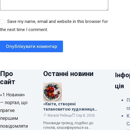
Save my name, email and website in this browser for
the next time I comment.
Опублікувати коментар
Про
Останні новини
Інфо
сайт
ція
«1 Новини»
П
— портал, що
«Квіти, створені
с
талановитою художницею
прагне
Валентиною Трегубовою,
К
Матвій Рябець
Сер 8, 2026
першим
вражають своєю красою»,
Різновиди троянд, подібно до
С
— колекціонерка Людмила
повідомляти
готелів, класифікуються за