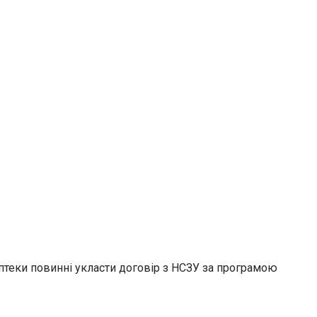
птеки повинні укласти договір з НСЗУ за про
грамою