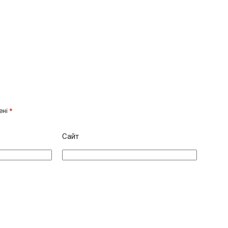
ені
*
Сайт