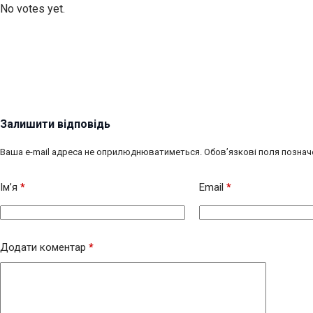
No votes yet.
Залишити відповідь
Ваша e-mail адреса не оприлюднюватиметься.
Обов’язкові поля познач
Ім’я
*
Email
*
Додати коментар
*