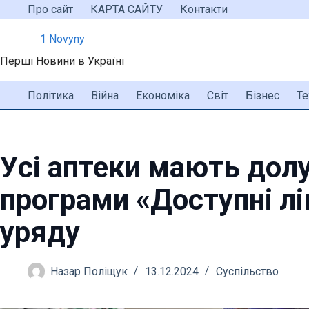
Перейти
Про сайт
КАРТА САЙТУ
Контакти
до
1 Novyny
вмісту
Перші Новини в Україні
Політика
Війна
Економіка
Світ
Бізнес
Те
Усі аптеки мають дол
програми «Доступні лі
уряду
Назар Поліщук
13.12.2024
Суспільство