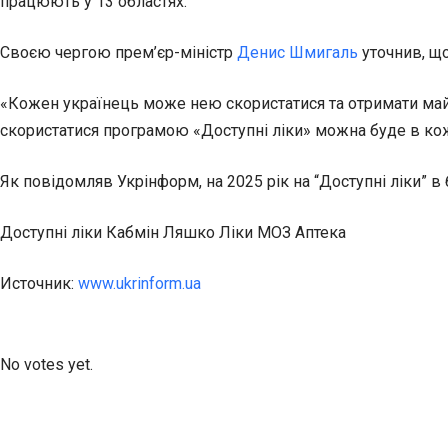
працюють у 13 областях.
Своєю чергою прем’єр-міністр
Денис Шмигаль
уточнив, щ
«Кожен українець може нею скористатися та отримати май
скористатися програмою «Доступні ліки» можна буде в кожн
Як повідомляв Укрінформ, на 2025 рік на “Доступні ліки” в
Доступні ліки Кабмін Ляшко Ліки МОЗ Аптека
Источник:
www.ukrinform.ua
Submit Rating
Rate this item:
No votes yet.
Submit Rating
Rate this item: