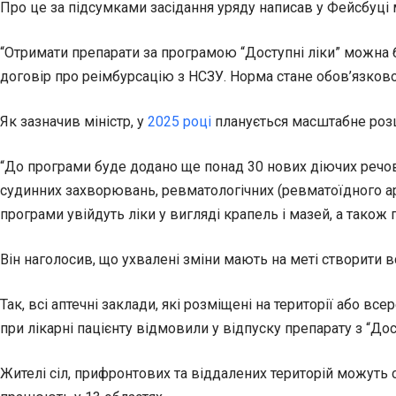
Про це за підсумками засідання уряду написав у Фейсбуці 
“Отримати препарати за програмою “Доступні ліки” можна бу
договір про реімбурсацію з НСЗУ. Норма стане обов’язков
Як зазначив міністр, у
2025 році
планується масштабне розши
“До програми буде додано ще понад 30 нових діючих речов
судинних захворювань, ревматологічних (ревматоїдного арт
програми увійдуть ліки у вигляді крапель і мазей, а також 
Він наголосив, що ухвалені зміни мають на меті створити 
Так, всі аптечні заклади, які розміщені на території або в
при лікарні пацієнту відмовили у відпуску препарату з “Дос
Жителі сіл, прифронтових та віддалених територій можуть ск