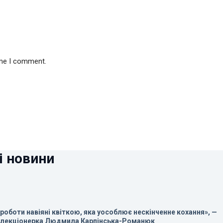
ime I comment.
і новини
 роботи навіяні квіткою, яка уособлює нескінченне кохання», —
олекціонерка Людмила Карпінська-Романюк