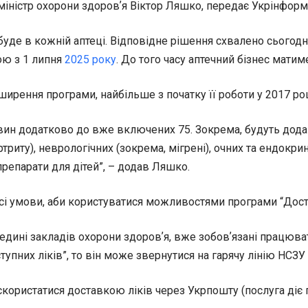
міністр охорони здоровʼя Віктор Ляшко, передає Укрінформ
де в кожній аптеці. Відповідне рішення схвалено сьогодні 
ою з 1 липня
2025 року
. До того часу аптечний бізнес матим
рення програми, найбільше з початку її роботи у 2017 роц
ин додатково до вже включених 75. Зокрема, будуть додані
риту), неврологічних (зокрема, мігрені), очних та ендокри
препарати для дітей”, – додав Ляшко.
всі умови, аби користуватися можливостями програми “Дост
середині закладів охорони здоровʼя, вже зобовʼязані працюв
тупних ліків”, то він може звернутися на гарячу лінію НСЗУ 
ористатися доставкою ліків через Укрпошту (послуга діє по 