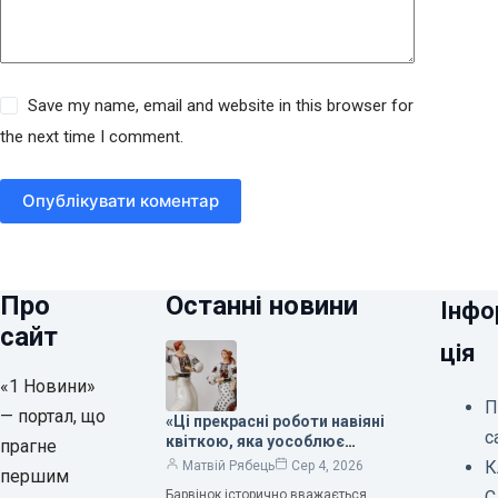
Save my name, email and website in this browser for
the next time I comment.
Опублікувати коментар
Про
Останні новини
Інфо
сайт
ція
«1 Новини»
П
— портал, що
«Ці прекрасні роботи навіяні
с
квіткою, яка уособлює
прагне
нескінченне кохання», —
К
Матвій Рябець
Сер 4, 2026
першим
зауважила колекціонерка
Барвінок історично вважається
С