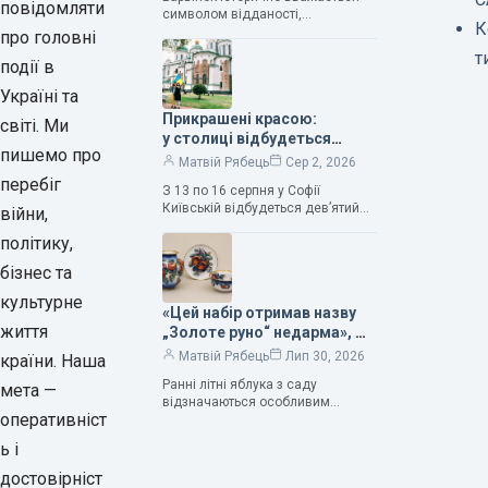
Людмила Карпінська-
повідомляти
символом відданості,
Романюк
К
нескінченного кохання
про головні
та тривалого подружнього союзу.
т
події в
Саме тому ця рослина надихала і
продовжує надихати митців на
Україні та
Прикрашені красою:
світі. Ми
у столиці відбудеться
пишемо про
дев’ятий фестиваль
Матвій Рябець
Сер 2, 2026
Bouquet Kyiv Stage
перебіг
З 13 по 16 серпня у Софії
Київській відбудеться дев’ятий
війни,
щорічний фестиваль вишуканих
політику,
мистецтв Bouquet Kyiv Stage. Ця
подія традиційно…
бізнес та
культурне
«Цей набір отримав назву
життя
„Золоте руно“ недарма», —
колекціонерка Людмила
Матвій Рябець
Лип 30, 2026
країни. Наша
Карпінська-Романюк
Ранні літні яблука з саду
мета —
відзначаються особливим
оперативніст
смаком. Як правило, вони
надзвичайно соковиті. Кожна
ь і
людина, мабуть, має свій
улюблений сорт. Він уособлює…
достовірніст