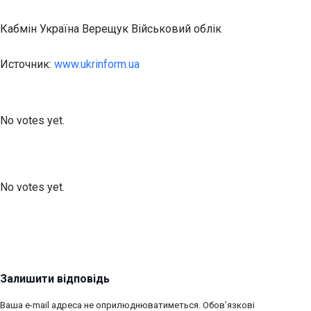
Кабмін Україна Верещук Військовий облік
Источник:
www.ukrinform.ua
Submit Rating
Rate this item:
No votes yet.
Submit Rating
Rate this item:
No votes yet.
Залишити відповідь
Ваша e-mail адреса не оприлюднюватиметься.
Обов’язкові