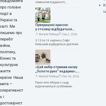
повідомляти
символом відданості,
Романюк
К
нескінченного кохання
про головні
та тривалого подружнього союзу.
т
події в
Саме тому ця рослина надихала і
продовжує надихати митців на
Україні та
Прикрашені красою:
світі. Ми
у столиці відбудеться
пишемо про
дев’ятий фестиваль
Матвій Рябець
Сер 2, 2026
Bouquet Kyiv Stage
перебіг
З 13 по 16 серпня у Софії
Київській відбудеться дев’ятий
війни,
щорічний фестиваль вишуканих
політику,
мистецтв Bouquet Kyiv Stage. Ця
подія традиційно…
бізнес та
культурне
«Цей набір отримав назву
життя
„Золоте руно“ недарма», —
колекціонерка Людмила
Матвій Рябець
Лип 30, 2026
країни. Наша
Карпінська-Романюк
Ранні літні яблука з саду
мета —
відзначаються особливим
оперативніст
смаком. Як правило, вони
надзвичайно соковиті. Кожна
ь і
людина, мабуть, має свій
улюблений сорт. Він уособлює…
достовірніст