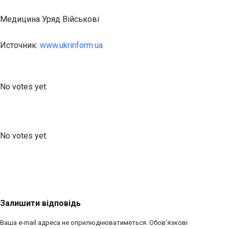
Медицина Уряд Військові
Источник:
www.ukrinform.ua
Submit Rating
Rate this item:
No votes yet.
Submit Rating
Rate this item:
No votes yet.
Залишити відповідь
Ваша e-mail адреса не оприлюднюватиметься.
Обов’язкові