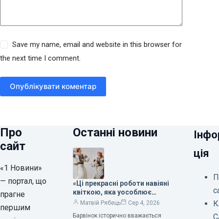
Save my name, email and website in this browser for
the next time I comment.
Опублікувати коментар
Про
Останні новини
Інфо
сайт
ція
«1 Новини»
П
— портал, що
«Ці прекрасні роботи навіяні
с
квіткою, яка уособлює
прагне
нескінченне кохання», —
К
Матвій Рябець
Сер 4, 2026
першим
зауважила колекціонерка
Барвінок історично вважається
С
Людмила Карпінська-