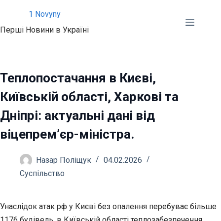
Перейти
1 Novyny
до
Перші Новини в Україні
вмісту
Теплопостачання в Києві,
Київській області, Харкові та
Дніпрі: актуальні дані від
віцепрем’єр-міністра.
Назар Поліщук
04.02.2026
Суспільство
Унаслідок атак рф у Києві без опалення перебуває більше
1176 будівель, в Київській області теплозабезпечення