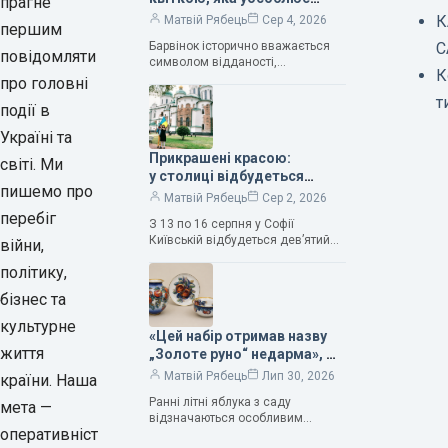
прагне
нескінченне кохання», —
К
Матвій Рябець
Сер 4, 2026
першим
зауважила колекціонерка
Барвінок історично вважається
С
Людмила Карпінська-
повідомляти
символом відданості,
Романюк
К
нескінченного кохання
про головні
та тривалого подружнього союзу.
т
події в
Саме тому ця рослина надихала і
продовжує надихати митців на
Україні та
Прикрашені красою:
світі. Ми
у столиці відбудеться
пишемо про
дев’ятий фестиваль
Матвій Рябець
Сер 2, 2026
Bouquet Kyiv Stage
перебіг
З 13 по 16 серпня у Софії
Київській відбудеться дев’ятий
війни,
щорічний фестиваль вишуканих
політику,
мистецтв Bouquet Kyiv Stage. Ця
подія традиційно…
бізнес та
культурне
«Цей набір отримав назву
життя
„Золоте руно“ недарма», —
колекціонерка Людмила
Матвій Рябець
Лип 30, 2026
країни. Наша
Карпінська-Романюк
Ранні літні яблука з саду
мета —
відзначаються особливим
оперативніст
смаком. Як правило, вони