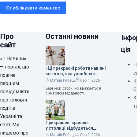
Опублікувати коментар
Про
Останні новини
Інфо
сайт
ція
«1 Новини»
П
— портал, що
«Ці прекрасні роботи навіяні
с
квіткою, яка уособлює
прагне
нескінченне кохання», —
К
Матвій Рябець
Сер 4, 2026
першим
зауважила колекціонерка
Барвінок історично вважається
С
Людмила Карпінська-
повідомляти
символом відданості,
Романюк
К
нескінченного кохання
про головні
та тривалого подружнього союзу.
т
події в
Саме тому ця рослина надихала і
продовжує надихати митців на
Україні та
Прикрашені красою:
світі. Ми
у столиці відбудеться
пишемо про
дев’ятий фестиваль
Матвій Рябець
Сер 2, 2026