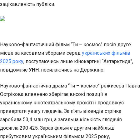
зацікавленість публіки.
Науково-фантастичний фільм “Ти – космос” посів друге
місце за касовими зборами серед
українських фільмів
2025 року
, поступаючись лише кінокартині “Антарктида”,
повідомляє
УНН
, посилаючись на Держкіно.
Науково-фантастична драма “Ти – космос” режисера Павла
Острікова впевнено зберігає високі позиції в
українському кінотеатральному прокаті і продовжує
привертати увагу глядачів. За п’ять вікендів стрічка
заробила 53,4 млн грн, а загальна кількість глядачів
досягла 290 425. Зараз фільм є другим найбільш
прибутковим українським фільмом 2025 року,