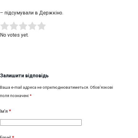
– підсумували в Держкіно.
Submit Rating
Rate this item:
No votes yet.
Залишити відповідь
Ваша e-mail адреса не оприлюднюватиметься.
Обов’язкові
поля позначені
*
Ім’я
*
Email
*