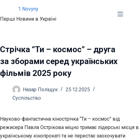
Перейти
1 Novyny
до
Перші Новини в Україні
вмісту
Стрічка “Ти – космос” – друга
за зборами серед українських
фільмів 2025 року
Назар Поліщук
25.12.2025
Суспільство
Науково-фантастична кінострічка “Ти – космос” від
режисера Павла Острікова міцно тримає лідерські місця в
українському кінопрокаті та не перестає заохочувати