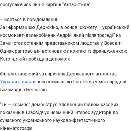
поступаючись лише картині “Антарктида”
– йдеться в повідомленні.
За інформацією Держкіно, в основі сюжету – український
космонавт-далекобійник Андрій, який після трагедії на
Землі стає останнім представником людства у Всесвіті.
Однак раптово він встановлює контакт із француженкою
Катрін, якій необхідна допомога.
Фільм створений за сприяння Державного агентства
України з питань
кіно компанією ForeFilms у міжнародній
взаємодії з Бельгією.
“Ти — космос” демонструє впевнений підйом касових
показників і засвідчує незмінний інтерес аудиторії до
сучасного українського науково-фантастичного
кінематографа