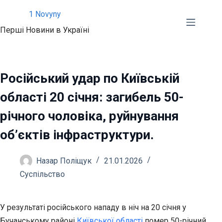
Перейти
1 Novyny
до
Перші Новини в Україні
вмісту
Російський удар по Київській
області 20 січня: загибель 50-
річного чоловіка, руйнування
об’єктів інфраструктури.
Назар Поліщук
21.01.2026
Суспільство
У результаті російського нападу в ніч на 20 січня у
Бучанському районі
Київської області
помер 50-річний