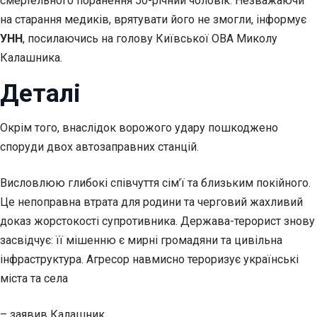
смертельного поранення 50-річний чоловік. Незважаючи
на старання медиків, врятувати його не змогли, інформує
УНН
, посилаючись на голову Київської ОВА Миколу
Калашника.
Деталі
Окрім того, внаслідок ворожого удару пошкоджено
споруди двох автозаправних станцій.
Висловлюю глибокі співчуття сім’ї та близьким покійного.
Це непоправна втрата для родини та черговий жахливий
доказ жорстокості супротивника. Держава-терорист знову
засвідчує: її мішенню є мирні громадяни та цивільна
інфраструктура. Агресор навмисно тероризує українські
міста та села
– заявив Калашник.