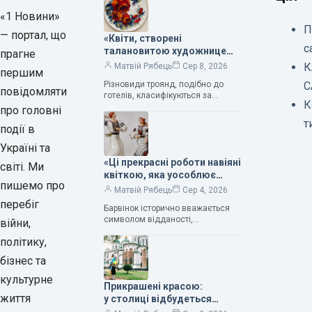
«1 Новини»
П
— портал, що
«Квіти, створені
с
талановитою художницею
прагне
Валентиною Трегубовою,
К
Матвій Рябець
Сер 8, 2026
першим
вражають своєю красою»,
Різновиди троянд, подібно до
С
— колекціонерка Людмила
повідомляти
готелів, класифікуються за
Карпінська-Романюк
К
кількістю зірок. Однак, у
про головні
класифікації квітів їх лише чотири.
т
події в
Критерії оцінки включають
розмір…
Україні та
«Ці прекрасні роботи навіяні
світі. Ми
квіткою, яка уособлює
пишемо про
нескінченне кохання», —
Матвій Рябець
Сер 4, 2026
зауважила колекціонерка
перебіг
Барвінок історично вважається
Людмила Карпінська-
символом відданості,
війни,
Романюк
нескінченного кохання
політику,
та тривалого подружнього союзу.
Саме тому ця рослина надихала і
бізнес та
продовжує надихати митців на
культурне
Прикрашені красою:
життя
у столиці відбудеться
дев’ятий фестиваль