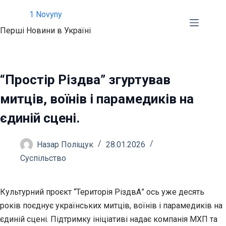
Перейти
1 Novyny
до
Перші Новини в Україні
вмісту
“Простір Різдва” згуртував
митців, воїнів і парамедиків на
єдиній сцені.
Назар Поліщук
28.01.2026
Суспільство
Культурний проєкт “Територія РіздвА” ось уже десять
років поєднує українських митців, воїнів і парамедиків на
єдиній сцені. Підтримку ініціативі надає компанія МХП та