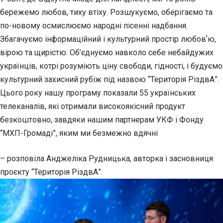
бережемо любов, тиху втіху. Розшукуємо, оберігаємо та
по-новому осмислюємо народні пісенні надбання.
Збагачуємо інформаційний і культурний простір любовʼю,
вірою та щирістю. Об’єднуємо навколо себе небайдужих
українців, котрі розуміють ціну свободи, гідності, і будуємо
культурний захисний рубіж під назвою “Територія РіздвА”.
Цього року нашу програму показали 55 українських
телеканалів, які отримали високоякісний продукт
безкоштовно, завдяки нашим партнерам УКФ і Фонду
“МХП-Громаді”, яким ми безмежно вдячні
– розповіла Анджеліка Рудницька, авторка і засновниця
проєкту “Територія РіздвА”.