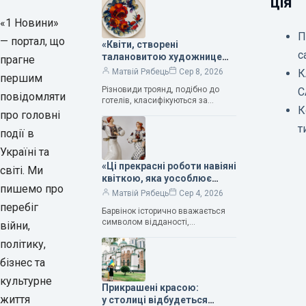
ція
«1 Новини»
П
— портал, що
«Квіти, створені
с
талановитою художницею
прагне
Валентиною Трегубовою,
К
Матвій Рябець
Сер 8, 2026
першим
вражають своєю красою»,
Різновиди троянд, подібно до
С
— колекціонерка Людмила
повідомляти
готелів, класифікуються за
Карпінська-Романюк
К
кількістю зірок. Однак, у
про головні
класифікації квітів їх лише чотири.
т
події в
Критерії оцінки включають
розмір…
Україні та
«Ці прекрасні роботи навіяні
світі. Ми
квіткою, яка уособлює
пишемо про
нескінченне кохання», —
Матвій Рябець
Сер 4, 2026
зауважила колекціонерка
перебіг
Барвінок історично вважається
Людмила Карпінська-
символом відданості,
війни,
Романюк
нескінченного кохання
політику,
та тривалого подружнього союзу.
Саме тому ця рослина надихала і
бізнес та
продовжує надихати митців на
культурне
Прикрашені красою:
життя
у столиці відбудеться