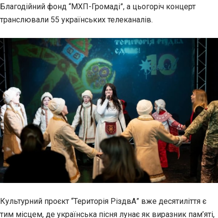
Благодійний фонд “МХП-Громаді”, а цьогоріч концерт
транслювали 55 українських телеканалів.
Культурний проєкт “Територія РіздвА” вже десятиліття є
тим місцем, де українська пісня лунає як виразник пам’яті,