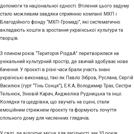
допомоги та національної єдності. Втілення цього задуму
стало можливим завдяки сприянню компанії МХП і
Благодійного фонду “МХП-Громаді”, які систематично
вкладають кошти в зростання української культури та
творців.
З плином років “Територія РіздвА” перетворилася на
унікальний культурний простір, де звичай здобуває нове
бачення. У проєкті в різні часи брали участь знані
українські виконавці, такі як Павло Зібров, Руслана, Сергій
Василюк (гурт “Тінь Сонця”), Е.К.А, Володимир Траx, Сестри
Тельнюк, Зіновій Карач, Анджеліка Рудницька та інші.
Колядки та щедрівки, що звучать на сцені, стали
емоційним стрижнем проєкту та формують почуття
спільного дому для численних глядачів.
У світі, де відсутнє місце для лагідності, ми 10 років