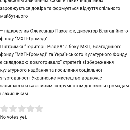
справжнім значенням. Саме в таких ініціативах
зароджується довіра та формується відчуття спільного
майбутнього
– підкреслив Олександр Пахолюк, директор Благодійного
фонду “МХП-Громаді”.
Підтримка “Території РіздвА” з боку МХП, Благодійного
фонду “МХП-Громаді” та Українського Культурного Фонду
є складовою довготривалої стратегії зі збереження
культурного надбання та посилення соціальної
згуртованості. Українське мистецтво водночас
залишається важливим інструментом допомоги громадам
і захисникам.
Submit Rating
Rate this item:
No votes yet.