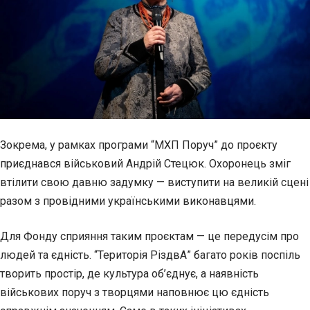
Зокрема, у рамках програми “МХП Поруч” до проєкту
приєднався військовий Андрій Стецюк. Охоронець зміг
втілити свою давню задумку — виступити на великій сцені
разом з провідними українськими виконавцями.
Для Фонду сприяння таким проєктам — це передусім про
людей та єдність. “Територія РіздвА” багато років поспіль
творить простір, де культура об’єднує, а наявність
військових поруч з творцями наповнює цю єдність