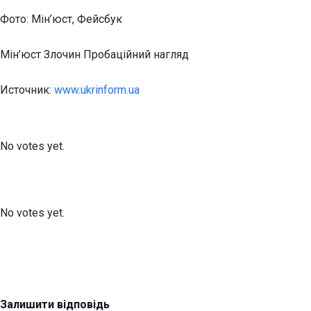
Фото: Мін’юст, Фейсбук
Мін’юст Злочин Пробаційний нагляд
Источник:
www.ukrinform.ua
Submit Rating
Rate this item:
No votes yet.
Submit Rating
Rate this item:
No votes yet.
Залишити відповідь