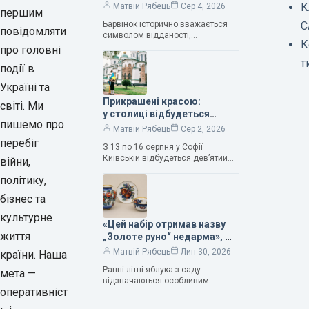
нескінченне кохання», —
К
Матвій Рябець
Сер 4, 2026
першим
зауважила колекціонерка
Барвінок історично вважається
С
Людмила Карпінська-
повідомляти
символом відданості,
Романюк
К
нескінченного кохання
про головні
та тривалого подружнього союзу.
т
події в
Саме тому ця рослина надихала і
продовжує надихати митців на
Україні та
Прикрашені красою:
світі. Ми
у столиці відбудеться
пишемо про
дев’ятий фестиваль
Матвій Рябець
Сер 2, 2026
Bouquet Kyiv Stage
перебіг
З 13 по 16 серпня у Софії
Київській відбудеться дев’ятий
війни,
щорічний фестиваль вишуканих
політику,
мистецтв Bouquet Kyiv Stage. Ця
подія традиційно…
бізнес та
культурне
«Цей набір отримав назву
життя
„Золоте руно“ недарма», —
колекціонерка Людмила
Матвій Рябець
Лип 30, 2026
країни. Наша
Карпінська-Романюк
Ранні літні яблука з саду
мета —
відзначаються особливим
оперативніст
смаком. Як правило, вони
надзвичайно соковиті. Кожна