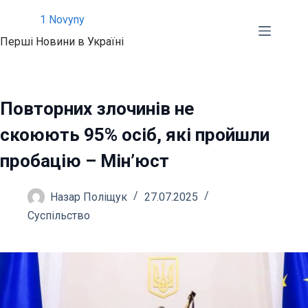
Перейти
1 Novyny
до
Перші Новини в Україні
вмісту
Повторних злочинів не
скоюють 95% осіб, які пройшли
пробацію – Мін’юст
Назар Поліщук
27.07.2025
Суспільство