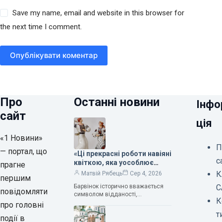
Save my name, email and website in this browser for
the next time I comment.
Опублікувати коментар
Про
Останні новини
Інфо
сайт
ція
«1 Новини»
П
— портал, що
«Ці прекрасні роботи навіяні
с
квіткою, яка уособлює
прагне
нескінченне кохання», —
К
Матвій Рябець
Сер 4, 2026
першим
зауважила колекціонерка
Барвінок історично вважається
С
Людмила Карпінська-
повідомляти
символом відданості,
Романюк
К
нескінченного кохання
про головні
та тривалого подружнього союзу.
т
події в
Саме тому ця рослина надихала і