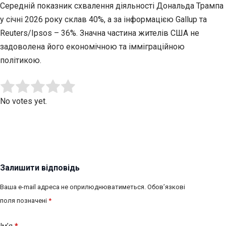
Середній показник схвалення діяльності Дональда Трампа
у січні 2026 року склав 40%, а за інформацією Gallup та
Reuters/Ipsos – 36%. Значна частина жителів США не
задоволена його економічною та імміграційною
політикою.
Submit Rating
Rate this item:
No votes yet.
Залишити відповідь
Ваша e-mail адреса не оприлюднюватиметься.
Обов’язкові
поля позначені
*
Ім’я
*