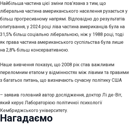
Найбільша частина цієї зміни пов’язана з тим, що
ліберальна частина американського населення рухається у
більш прогресивному напрямі. Відповідно до результатів
опитування, у 2024 році ліва частина американців була на
31,5% більш соціально ліберальною, ніж у 1988 році, тоді
як права частина американського суспільства була лише
на 2,8% більш консервативною.
Наше вивчення показує, що 2008 рік став важливим
переломним етапом у відмінностях між лівими та правими
з багатьох питань, що визначають сучасну політику США
– заявив головний автор дослідження, доктор Лі де-Віт,
який керує Лабораторією політичної психології
Кембриджського університету.
Нагадаємо