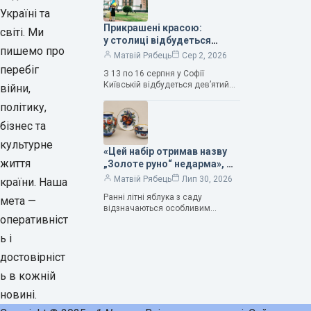
продовжує надихати митців на
Україні та
Прикрашені красою:
світі. Ми
у столиці відбудеться
пишемо про
дев’ятий фестиваль
Матвій Рябець
Сер 2, 2026
Bouquet Kyiv Stage
перебіг
З 13 по 16 серпня у Софії
Київській відбудеться дев’ятий
війни,
щорічний фестиваль вишуканих
політику,
мистецтв Bouquet Kyiv Stage. Ця
подія традиційно…
бізнес та
культурне
«Цей набір отримав назву
життя
„Золоте руно“ недарма», —
колекціонерка Людмила
Матвій Рябець
Лип 30, 2026
країни. Наша
Карпінська-Романюк
Ранні літні яблука з саду
мета —
відзначаються особливим
оперативніст
смаком. Як правило, вони
надзвичайно соковиті. Кожна
ь і
людина, мабуть, має свій
улюблений сорт. Він уособлює…
достовірніст
ь в кожній
новині.