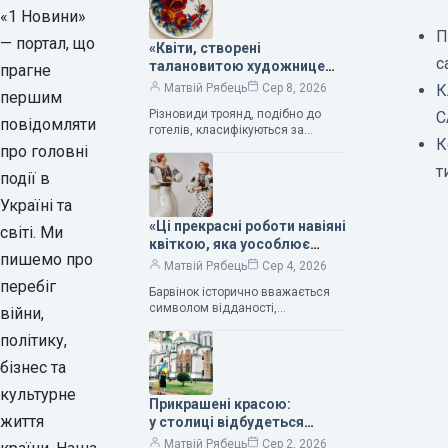
«1 Новини»
П
— портал, що
«Квіти, створені
с
талановитою художницею
прагне
Валентиною Трегубовою,
К
Матвій Рябець
Сер 8, 2026
першим
вражають своєю красою»,
Різновиди троянд, подібно до
С
— колекціонерка Людмила
повідомляти
готелів, класифікуються за
Карпінська-Романюк
К
кількістю зірок. Однак, у
про головні
класифікації квітів їх лише чотири.
т
події в
Критерії оцінки включають
розмір…
Україні та
«Ці прекрасні роботи навіяні
світі. Ми
квіткою, яка уособлює
пишемо про
нескінченне кохання», —
Матвій Рябець
Сер 4, 2026
зауважила колекціонерка
перебіг
Барвінок історично вважається
Людмила Карпінська-
символом відданості,
війни,
Романюк
нескінченного кохання
політику,
та тривалого подружнього союзу.
Саме тому ця рослина надихала і
бізнес та
продовжує надихати митців на
культурне
Прикрашені красою:
життя
у столиці відбудеться
дев’ятий фестиваль
Матвій Рябець
Сер 2, 2026