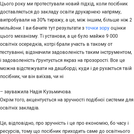
Цього року ми протестували новий підхід, коли посібник
доставляється до закладу освіти друкарнею напряму,
випробували на 30% тиражу, а це, між іншим, більше ніж 2
мільйони. І ви бачите тут результати з
точки зору
оцінки
цього механізму. Ті установи, а це було майже 9 000
освітніх осередків, котрі брали участь в такому от
тестуванні, відзначили задоволеність таким інструментом,
і задоволеність ґрунтується якраз на прозорості. Все це
можна відстежувати на дашборді, куди і де рухається твій
посібник, чи він виїхав, чи ні
– зауважила Надія Кузьмичова.
Окрім того, акцентується на зручності подібної системи для
освітніх закладів.
Це, відповідно, про зручність і це про економію, бо часу і
ресурсів, тому що посібник приходить саме до освітнього