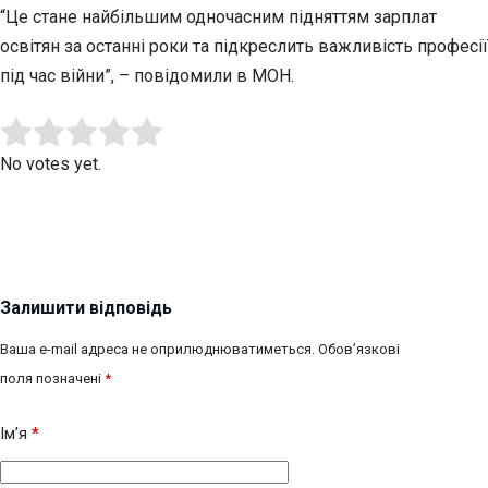
“Це стане найбільшим одночасним підняттям зарплат
освітян за останні роки та підкреслить важливість професії
під час війни”, – повідомили в МОН.
Submit Rating
Rate this item:
No votes yet.
Залишити відповідь
Ваша e-mail адреса не оприлюднюватиметься.
Обов’язкові
поля позначені
*
Ім’я
*