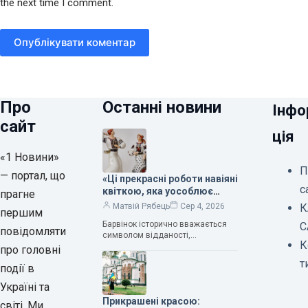
the next time I comment.
Опублікувати коментар
Про
Останні новини
Інфо
сайт
ція
«1 Новини»
П
— портал, що
«Ці прекрасні роботи навіяні
с
квіткою, яка уособлює
прагне
нескінченне кохання», —
К
Матвій Рябець
Сер 4, 2026
першим
зауважила колекціонерка
Барвінок історично вважається
С
Людмила Карпінська-
повідомляти
символом відданості,
Романюк
К
нескінченного кохання
про головні
та тривалого подружнього союзу.
т
події в
Саме тому ця рослина надихала і
продовжує надихати митців на
Україні та
Прикрашені красою:
світі. Ми