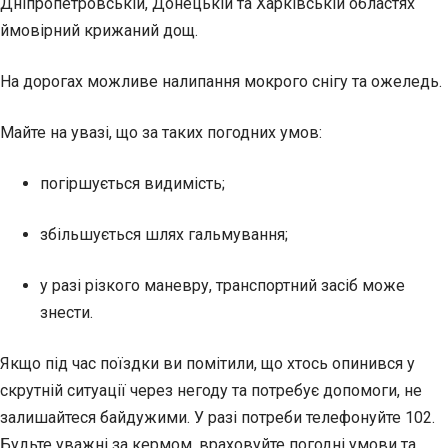
Дніпропетровській, Донецькій та Харківській областях
ймовірний крижаний дощ.
На дорогах можливе налипання мокрого снігу та ожеледь.
Майте на увазі, що за таких погодних умов:
погіршується видимість;
збільшується шлях гальмування;
у разі різкого маневру, транспортний засіб може
знести.
Якщо під час поїздки ви помітили, що хтось опинився у
скрутній ситуації через негоду та потребує допомоги, не
залишайтеся байдужими. У разі потреби телефонуйте 102.
Будьте уважні за кермом, враховуйте погодні умови та