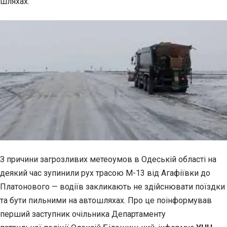
шляхах.
З причини загрозливих метеоумов в Одеській області на
деякий час зупинили рух трасою М-13 від Агафіївки до
Платонового — водіїв закликають не здійснювати поїздки
та бути пильними на автошляхах. Про це поінформував
перший заступник очільника Департаменту