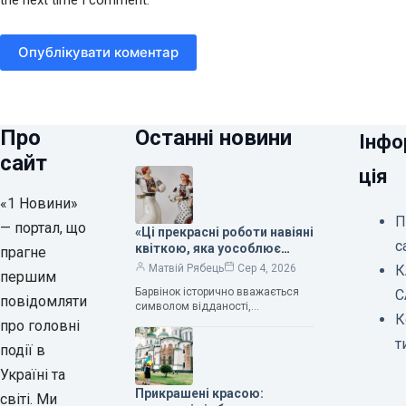
Опублікувати коментар
Про
Останні новини
Інфо
сайт
ція
«1 Новини»
П
— портал, що
«Ці прекрасні роботи навіяні
с
квіткою, яка уособлює
прагне
нескінченне кохання», —
К
Матвій Рябець
Сер 4, 2026
першим
зауважила колекціонерка
Барвінок історично вважається
С
Людмила Карпінська-
повідомляти
символом відданості,
Романюк
К
нескінченного кохання
про головні
та тривалого подружнього союзу.
т
події в
Саме тому ця рослина надихала і
продовжує надихати митців на
Україні та
Прикрашені красою:
світі. Ми