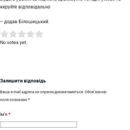
керуйте відповідально
– додав Білошицький.
Submit Rating
Rate this item:
No votes yet.
Залишити відповідь
Ваша e-mail адреса не оприлюднюватиметься.
Обов’язкові
поля позначені
*
Ім’я
*