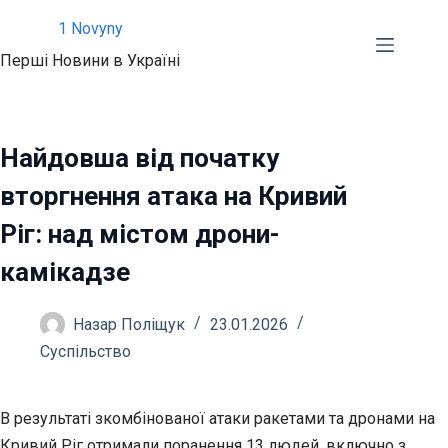
Перейти
1 Novyny
до
Перші Новини в Україні
вмісту
Найдовша від початку
вторгнення атака на Кривий
Ріг: над містом дрони-
камікадзе
Назар Поліщук
23.01.2026
Суспільство
В результаті зкомбінованої атаки ракетами та дронами на
Кривий Ріг отримали поранення 13 людей, включно з