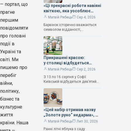
— портал, що
«Ці прекрасні роботи навіяні
квіткою, яка уособлює
прагне
нескінченне кохання», —
Матвій Рябець
Сер 4, 2026
першим
зауважила колекціонерка
Барвінок історично вважається
Людмила Карпінська-
повідомляти
символом відданості,
Романюк
нескінченного кохання
про головні
та тривалого подружнього союзу.
події в
Саме тому ця рослина надихала і
продовжує надихати митців на
Україні та
Прикрашені красою:
світі. Ми
у столиці відбудеться
пишемо про
дев’ятий фестиваль
Матвій Рябець
Сер 2, 2026
Bouquet Kyiv Stage
перебіг
З 13 по 16 серпня у Софії
Київській відбудеться дев’ятий
війни,
щорічний фестиваль вишуканих
політику,
мистецтв Bouquet Kyiv Stage. Ця
подія традиційно…
бізнес та
культурне
«Цей набір отримав назву
життя
„Золоте руно“ недарма», —
колекціонерка Людмила
Матвій Рябець
Лип 30, 2026
країни. Наша
Карпінська-Романюк
Ранні літні яблука з саду
мета —