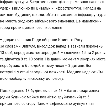
інфраструктури. Вчергове ворог цілеспрямовано наносить
удари виключно по цивільній інфраструктурі. Напади на
житлові будинки, школи, об’єкти важливої інфраструктури
не мають жодного військового значення. Це навмисний
терор проти цивільного населення
– додав очільник Ради оборони Кривого Рогу.
За словами Вілкула, внаслідок нападів зазнали поранень
13 осіб, серед яких четверо дітей – хлопчики 1,5 та 2 років,
та дівчатка 8 та 10 років. На даний момент у лікарнях міста
перебувають 6 людей, в тому числі – 3 дитини. Всі
потерпілі у стані середньої важкості. Медики надають їм
всю необхідну лікарську допомогу.
Пошкоджено 18 будівель, з них 13 – багатоквартирних
(один будинок майже повністю зруйнований) та 5 –
приватного сектору. Також зафіксовано руйнування