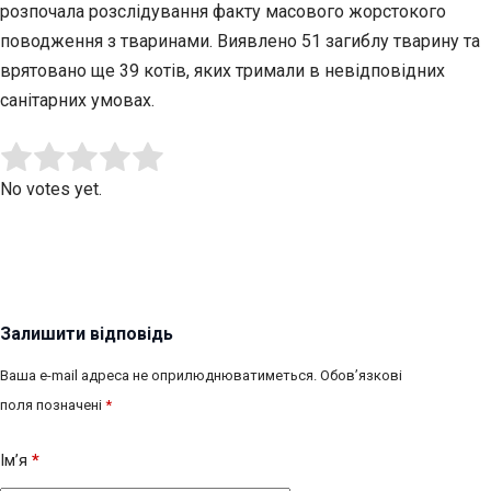
розпочала розслідування факту масового жорстокого
поводження з тваринами. Виявлено 51 загиблу тварину та
врятовано ще 39 котів, яких тримали в невідповідних
санітарних умовах.
Submit Rating
Rate this item:
No votes yet.
Залишити відповідь
Ваша e-mail адреса не оприлюднюватиметься.
Обов’язкові
поля позначені
*
Ім’я
*