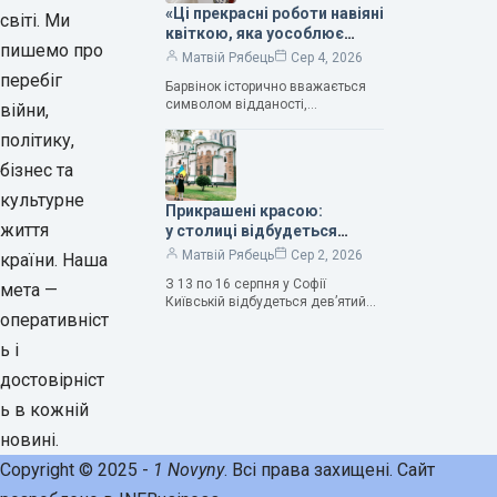
«Ці прекрасні роботи навіяні
світі. Ми
квіткою, яка уособлює
пишемо про
нескінченне кохання», —
Матвій Рябець
Сер 4, 2026
зауважила колекціонерка
перебіг
Барвінок історично вважається
Людмила Карпінська-
символом відданості,
війни,
Романюк
нескінченного кохання
політику,
та тривалого подружнього союзу.
Саме тому ця рослина надихала і
бізнес та
продовжує надихати митців на
культурне
Прикрашені красою:
життя
у столиці відбудеться
дев’ятий фестиваль
Матвій Рябець
Сер 2, 2026
країни. Наша
Bouquet Kyiv Stage
З 13 по 16 серпня у Софії
мета —
Київській відбудеться дев’ятий
оперативніст
щорічний фестиваль вишуканих
мистецтв Bouquet Kyiv Stage. Ця
ь і
подія традиційно…
достовірніст
ь в кожній
новині.
Copyright © 2025 -
1 Novyny
. Всі права захищені. Сайт