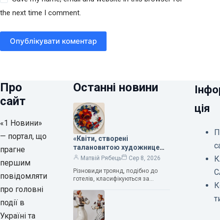
the next time I comment.
Опублікувати коментар
Про
Останні новини
Інфо
сайт
ція
«1 Новини»
П
— портал, що
«Квіти, створені
с
талановитою художницею
прагне
Валентиною Трегубовою,
К
Матвій Рябець
Сер 8, 2026
першим
вражають своєю красою»,
Різновиди троянд, подібно до
С
— колекціонерка Людмила
повідомляти
готелів, класифікуються за
Карпінська-Романюк
К
кількістю зірок. Однак, у
про головні
класифікації квітів їх лише чотири.
т
події в
Критерії оцінки включають
розмір…
Україні та