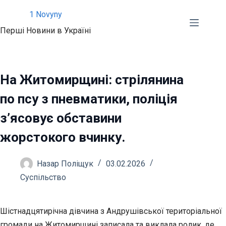
Перейти
1 Novyny
до
Перші Новини в Україні
вмісту
На Житомирщині: стрілянина
по псу з пневматики, поліція
з’ясовує обставини
жорстокого вчинку.
Назар Поліщук
03.02.2026
Суспільство
Шістнадцятирічна дівчина з Андрушівської територіальної
громади на Житомирщині записала та виклала ролик, де