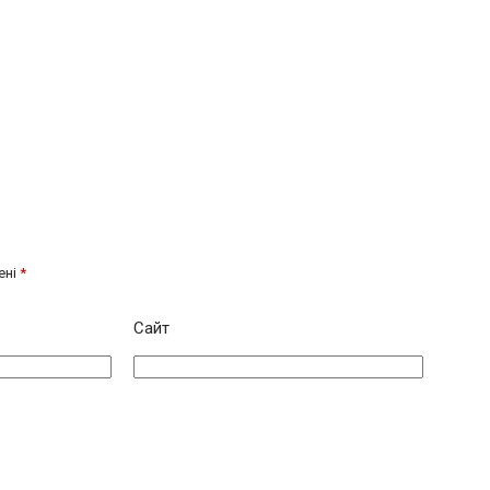
ені
*
Сайт