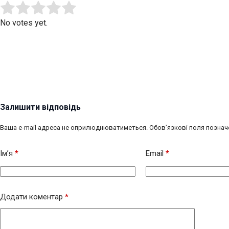
Submit Rating
Rate this item:
No votes yet.
Залишити відповідь
Ваша e-mail адреса не оприлюднюватиметься.
Обов’язкові поля познач
Ім’я
*
Email
*
Додати коментар
*