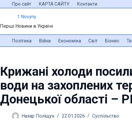
Перейти
Про сайт
КАРТА САЙТУ
Контакти
до
1 Novyny
вмісту
Перші Новини в Україні
Політика
Війна
Економіка
Світ
Бізнес
Те
Крижані холоди посил
води на захоплених те
Донецької області – 
Назар Поліщук
22.01.2026
Суспільство