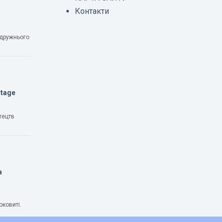
Контакти
одружнього
Stage
тецтв
а
оковиті.