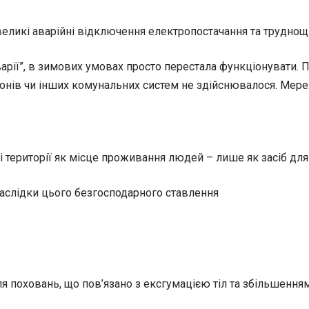
великі аварійні відключення електропостачання та труднощі
арії”, в зимових умовах просто перестала функціонувати. 
гонів чи інших комунальних систем не здійснювалося. Мереж
 території як місце проживання людей – лише як засіб для 
наслідки цього безгосподарного ставлення
 поховань, що пов’язано з ексгумацією тіл та збільшенням