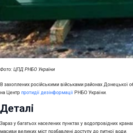
Фото: ЦПД РНБО України
В захоплених російськими військами районах Донецької об
на Центр
протидії дезінформації
РНБО України.
Деталі
Зараз у багатьох населених пунктах у водопровідних кранах
масиви великих міст позбавлені доступу до питної води.