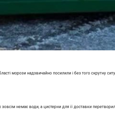
ласті морози надзвичайно посилили і без того скрутну си
 зовсім немає води, а цистерни для її доставки перетворили