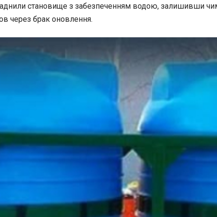
ладнили становище з забезпеченням водою, залишивши чима
ов через брак оновлення.