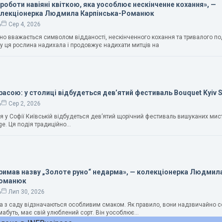
 роботи навіяні квіткою, яка уособлює нескінченне кохання», —
олекціонерка Людмила Карпінська-Романюк
ь
Сер 4, 2026
чно вважається символом відданості, нескінченного кохання та тривалого п
у ця рослина надихала і продовжує надихати митців на
расою: у столиці відбудеться дев’ятий фестиваль Bouquet Kyiv 
ь
Сер 2, 2026
ня у Софії Київській відбудеться дев’ятий щорічний фестиваль вишуканих мис
ge. Ця подія традиційно…
тримав назву „Золоте руно“ недарма», — колекціонерка Людмил
Романюк
ь
Лип 30, 2026
ука з саду відзначаються особливим смаком. Як правило, вони надзвичайно с
абуть, має свій улюблений сорт. Він уособлює…