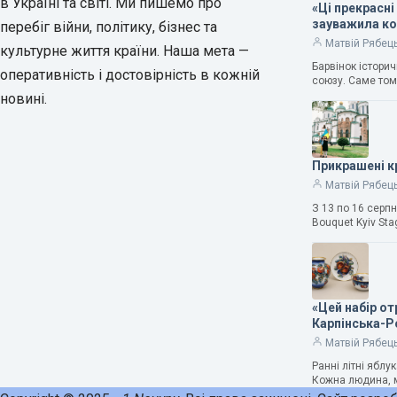
в Україні та світі. Ми пишемо про
«Ці прекрасні
зауважила к
перебіг війни, політику, бізнес та
Матвій Рябец
культурне життя країни. Наша мета —
Барвінок істори
оперативність і достовірність в кожній
союзу. Саме том
новині.
Прикрашені к
Матвій Рябец
З 13 по 16 серп
Bouquet Kyiv Sta
«Цей набір о
Карпінська-
Матвій Рябец
Ранні літні ябл
Кожна людина, м