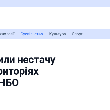
хнології
Суспільство
Культура
Спорт
или нестачу
риторіях
РНБО