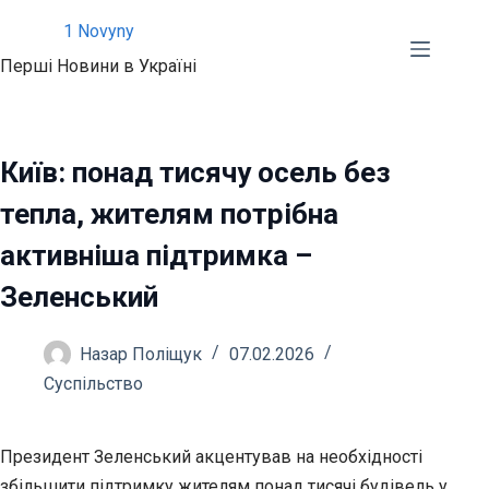
Перейти
1 Novyny
до
Перші Новини в Україні
вмісту
Київ: понад тисячу осель без
тепла, жителям потрібна
активніша підтримка –
Зеленський
Назар Поліщук
07.02.2026
Суспільство
Президент Зеленський акцентував на необхідності
збільшити підтримку жителям понад тисячі будівель у