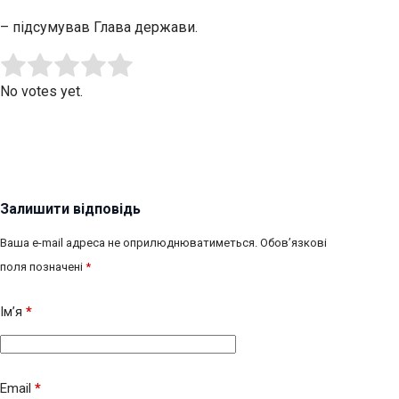
– підсумував Глава держави.
Submit Rating
Rate this item:
No votes yet.
Залишити відповідь
Ваша e-mail адреса не оприлюднюватиметься.
Обов’язкові
поля позначені
*
Ім’я
*
Email
*