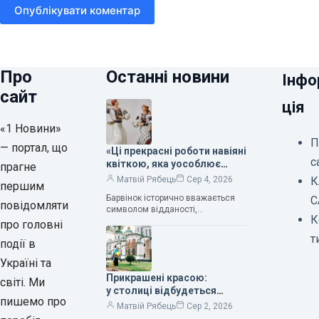
Опублікувати коментар
Про
Останні новини
Інфо
сайт
ція
«1 Новини»
П
— портал, що
«Ці прекрасні роботи навіяні
с
квіткою, яка уособлює
прагне
нескінченне кохання», —
К
Матвій Рябець
Сер 4, 2026
першим
зауважила колекціонерка
Барвінок історично вважається
С
Людмила Карпінська-
повідомляти
символом відданості,
Романюк
К
нескінченного кохання
про головні
та тривалого подружнього союзу.
т
події в
Саме тому ця рослина надихала і
продовжує надихати митців на
Україні та
Прикрашені красою:
світі. Ми
у столиці відбудеться
пишемо про
дев’ятий фестиваль
Матвій Рябець
Сер 2, 2026
Bouquet Kyiv Stage