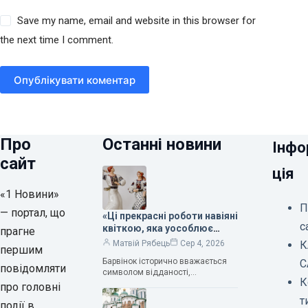
Save my name, email and website in this browser for
the next time I comment.
Опублікувати коментар
Про
Останні новини
Інфо
сайт
ція
«1 Новини»
П
— портал, що
«Ці прекрасні роботи навіяні
с
квіткою, яка уособлює
прагне
нескінченне кохання», —
К
Матвій Рябець
Сер 4, 2026
першим
зауважила колекціонерка
Барвінок історично вважається
С
Людмила Карпінська-
повідомляти
символом відданості,
Романюк
К
нескінченного кохання
про головні
та тривалого подружнього союзу.
т
події в
Саме тому ця рослина надихала і