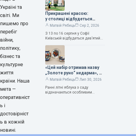
продовжує надихати митців на
Україні та
Прикрашені красою:
світі. Ми
у столиці відбудеться
пишемо про
дев’ятий фестиваль
Матвій Рябець
Сер 2, 2026
Bouquet Kyiv Stage
перебіг
З 13 по 16 серпня у Софії
Київській відбудеться дев’ятий
війни,
щорічний фестиваль вишуканих
політику,
мистецтв Bouquet Kyiv Stage. Ця
подія традиційно…
бізнес та
культурне
«Цей набір отримав назву
життя
„Золоте руно“ недарма», —
колекціонерка Людмила
Матвій Рябець
Лип 30, 2026
країни. Наша
Карпінська-Романюк
Ранні літні яблука з саду
мета —
відзначаються особливим
оперативніст
смаком. Як правило, вони
надзвичайно соковиті. Кожна
ь і
людина, мабуть, має свій
улюблений сорт. Він уособлює…
достовірніст
ь в кожній
новині.