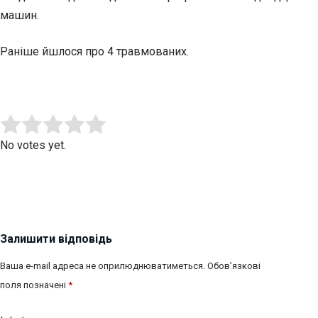
машин.
Раніше йшлося про 4 травмованих.
Submit Rating
Rate this item:
No votes yet.
Залишити відповідь
Ваша e-mail адреса не оприлюднюватиметься.
Обов’язкові
поля позначені
*