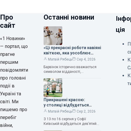
Про
Останні новини
Інфо
сайт
ція
«1 Новини»
П
— портал, що
«Ці прекрасні роботи навіяні
с
квіткою, яка уособлює
прагне
нескінченне кохання», —
К
Матвій Рябець
Сер 4, 2026
першим
зауважила колекціонерка
Барвінок історично вважається
С
Людмила Карпінська-
повідомляти
символом відданості,
Романюк
К
нескінченного кохання
про головні
та тривалого подружнього союзу.
т
події в
Саме тому ця рослина надихала і
продовжує надихати митців на
Україні та
Прикрашені красою:
світі. Ми
у столиці відбудеться
пишемо про
дев’ятий фестиваль
Матвій Рябець
Сер 2, 2026
Bouquet Kyiv Stage
перебіг
З 13 по 16 серпня у Софії
Київській відбудеться дев’ятий
війни,
щорічний фестиваль вишуканих