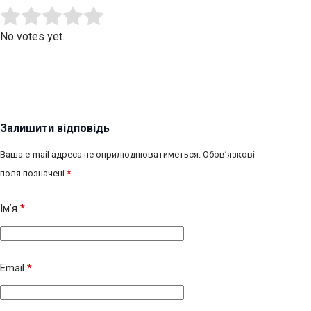
Submit Rating
Rate this item:
No votes yet.
Залишити відповідь
Ваша e-mail адреса не оприлюднюватиметься.
Обов’язкові
поля позначені
*
Ім’я
*
Email
*