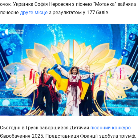
очок. Українка
Софія Нерсесян з піснею “Мотанка” зайняла
почесне
друге місце
з результатом у 177 балів.
Сьогодні в Грузії завершився Дитячий
пісенний конкурс
Євробачення-2025. Представниця Франції здобула тріумф,