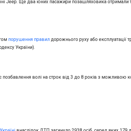
лоні Jeep. Ще два юних пасажири позашляховика отримали т
ктом
порушення правил
дорожнього руху або експлуатації т
одексу України).
ає позбавлення волі на строк від 3 до 8 років з можливою
Україні
внаслідок ДТП загинуло 2938 осіб, серед яких 179 