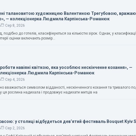
рені талановитою художницею Валентиною Трегубовою, вража
ю», — колекціонерка Людмила Карпінська-Романюк
ь
Сер 8, 2026
, подібно до готелів, класифікуються за кількістю зірок. Однак, у класифікації 
итерії оцінки включають розмір…
 роботи навіяні квіткою, яка уособлює нескінченне кохання», —
олекціонерка Людмила Карпінська-Романюк
ь
Сер 4, 2026
чно вважається символом відданості, нескінченного кохання та тривалого п
у ця рослина надихала і продовжує надихати митців на
расою: у столиці відбудеться дев’ятий фестиваль Bouquet Kyiv 
ь
Сер 2, 2026