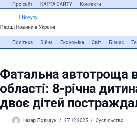
Перейти
Про сайт
КАРТА САЙТУ
Контакти
до
1 Novyny
вмісту
Перші Новини в Україні
Політика
Війна
Економіка
Світ
Бізнес
Те
Фатальна автотроща в
області: 8-річна дити
двоє дітей постражда
Назар Поліщук
27.12.2025
Суспільство