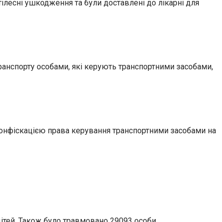
ілесні ушкодження та були доставлені до лікарні для
ранспорту особами, які керують транспортними засобами,
 конфіскацією права керування транспортними засобами на
дітей. Також було травмовано 29093 особи.