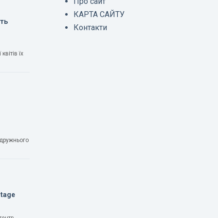
Про сайт
КАРТА САЙТУ
ють
Контакти
квітів їх
одружнього
Stage