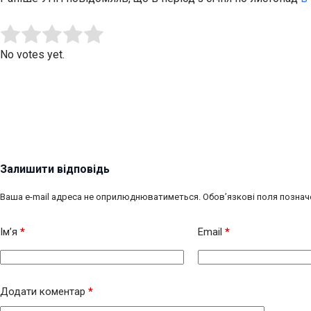
Submit Rating
Rate this item:
No votes yet.
Залишити відповідь
Ваша e-mail адреса не оприлюднюватиметься.
Обов’язкові поля познач
Ім’я
*
Email
*
Додати коментар
*