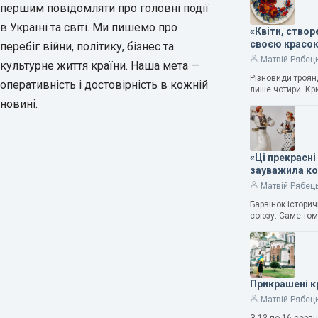
першим повідомляти про головні події
в Україні та світі. Ми пишемо про
«Квіти, ство
своєю красо
перебіг війни, політику, бізнес та
Матвій Рябец
культурне життя країни. Наша мета —
Різновиди троянд
оперативність і достовірність в кожній
лише чотири. Кр
новині.
«Ці прекрасні
зауважила к
Матвій Рябец
Барвінок істори
союзу. Саме том
Прикрашені к
Матвій Рябец