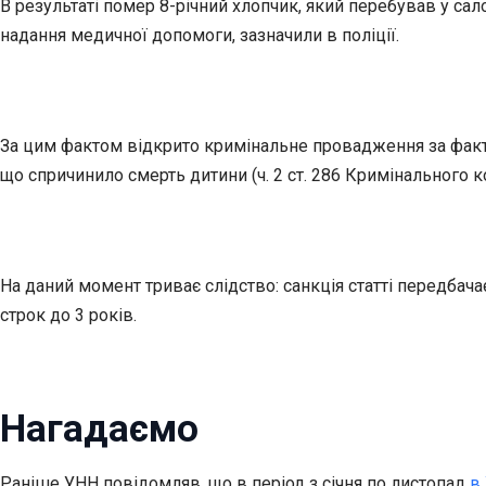
В результаті помер 8-річний хлопчик, який перебував у са
надання медичної допомоги, зазначили в поліції.
За цим фактом відкрито кримінальне провадження за фа
що спричинило смерть дитини (ч. 2 ст. 286 Кримінального к
На даний момент триває слідство: санкція статті передбач
строк до 3 років.
Нагадаємо
Раніше УНН повідомляв, що в період з січня по листопад
в 