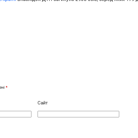
ені
*
Сайт