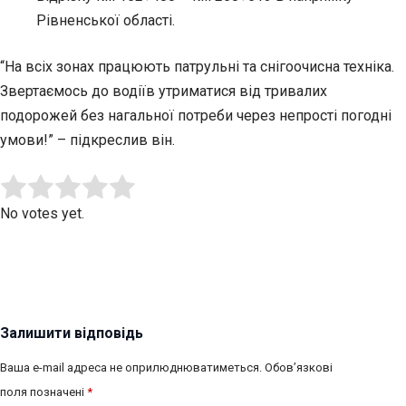
Рівненської області.
“На всіх зонах працюють патрульні та снігоочисна техніка.
Звертаємось до водіїв утриматися від тривалих
подорожей без нагальної потреби через непрості погодні
умови!” – підкреслив він.
Submit Rating
Rate this item:
No votes yet.
Залишити відповідь
Ваша e-mail адреса не оприлюднюватиметься.
Обов’язкові
поля позначені
*