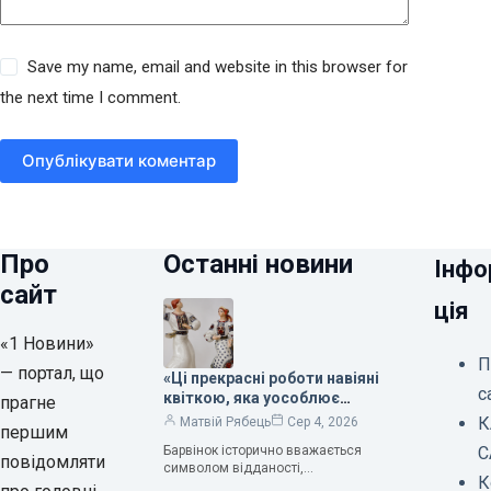
Save my name, email and website in this browser for
the next time I comment.
Опублікувати коментар
Про
Останні новини
Інфо
сайт
ція
«1 Новини»
П
— портал, що
«Ці прекрасні роботи навіяні
с
квіткою, яка уособлює
прагне
нескінченне кохання», —
К
Матвій Рябець
Сер 4, 2026
першим
зауважила колекціонерка
Барвінок історично вважається
С
Людмила Карпінська-
повідомляти
символом відданості,
Романюк
К
нескінченного кохання