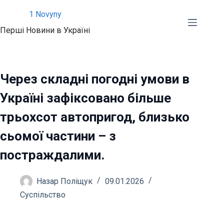
Перейти
1 Novyny
до
Перші Новини в Україні
вмісту
Через складні погодні умови в
Україні зафіксовано більше
трьохсот автопригод, близько
сьомої частини – з
постраждалими.
Назар Поліщук
09.01.2026
Суспільство