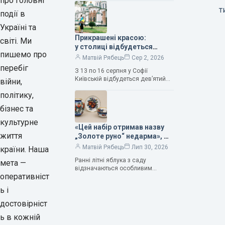
про головні
та тривалого подружнього союзу.
т
події в
Саме тому ця рослина надихала і
продовжує надихати митців на
Україні та
Прикрашені красою:
світі. Ми
у столиці відбудеться
пишемо про
дев’ятий фестиваль
Матвій Рябець
Сер 2, 2026
Bouquet Kyiv Stage
перебіг
З 13 по 16 серпня у Софії
Київській відбудеться дев’ятий
війни,
щорічний фестиваль вишуканих
політику,
мистецтв Bouquet Kyiv Stage. Ця
подія традиційно…
бізнес та
культурне
«Цей набір отримав назву
життя
„Золоте руно“ недарма», —
колекціонерка Людмила
Матвій Рябець
Лип 30, 2026
країни. Наша
Карпінська-Романюк
Ранні літні яблука з саду
мета —
відзначаються особливим
оперативніст
смаком. Як правило, вони
надзвичайно соковиті. Кожна
ь і
людина, мабуть, має свій
улюблений сорт. Він уособлює…
достовірніст
ь в кожній