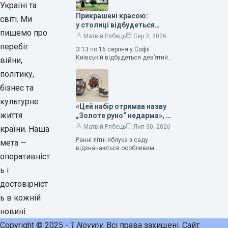
Україні та
Прикрашені красою:
світі. Ми
у столиці відбудеться
пишемо про
дев’ятий фестиваль
Матвій Рябець
Сер 2, 2026
Bouquet Kyiv Stage
перебіг
З 13 по 16 серпня у Софії
Київській відбудеться дев’ятий
війни,
щорічний фестиваль вишуканих
політику,
мистецтв Bouquet Kyiv Stage. Ця
подія традиційно…
бізнес та
культурне
«Цей набір отримав назву
життя
„Золоте руно“ недарма», —
колекціонерка Людмила
Матвій Рябець
Лип 30, 2026
країни. Наша
Карпінська-Романюк
Ранні літні яблука з саду
мета —
відзначаються особливим
оперативніст
смаком. Як правило, вони
надзвичайно соковиті. Кожна
ь і
людина, мабуть, має свій
улюблений сорт. Він уособлює…
достовірніст
ь в кожній
новині.
Copyright © 2025 -
1 Novyny
. Всі права захищені. Сайт