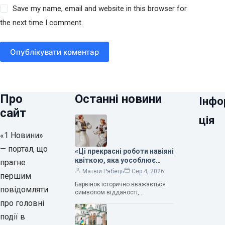
Save my name, email and website in this browser for
the next time I comment.
Опублікувати коментар
Про
Останні новини
Інфо
сайт
ція
«1 Новини»
— портал, що
«Ці прекрасні роботи навіяні
квіткою, яка уособлює
прагне
нескінченне кохання», —
Матвій Рябець
Сер 4, 2026
першим
зауважила колекціонерка
Барвінок історично вважається
Людмила Карпінська-
повідомляти
символом відданості,
Романюк
нескінченного кохання
про головні
та тривалого подружнього союзу.
події в
Саме тому ця рослина надихала і
продовжує надихати митців на