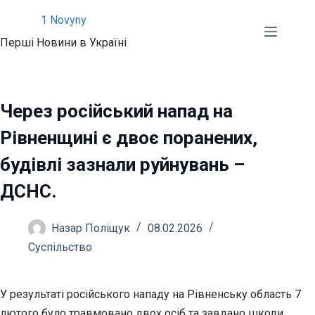
Перейти
1 Novyny
до
Перші Новини в Україні
вмісту
Через російський напад на
Рівненщині є двоє поранених,
будівлі зазнали руйнувань –
ДСНС.
Назар Поліщук
08.02.2026
Суспільство
У результаті російського нападу на Рівненську область 7
лютого було травмовано двох осіб та завдано шкоди