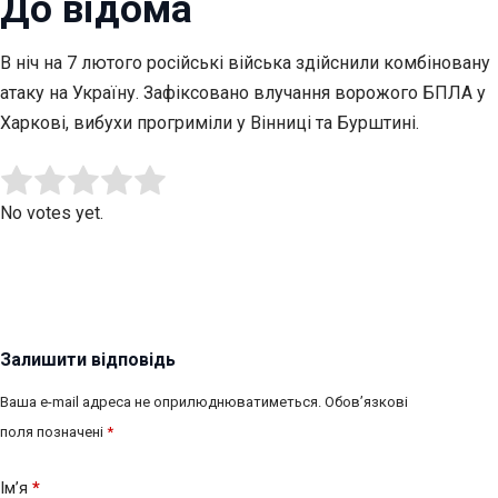
До відома
В ніч на 7 лютого російські війська здійснили комбіновану
атаку на Україну. Зафіксовано влучання ворожого БПЛА у
Харкові, вибухи прогриміли у Вінниці та Бурштині.
Submit Rating
Rate this item:
No votes yet.
Залишити відповідь
Ваша e-mail адреса не оприлюднюватиметься.
Обов’язкові
поля позначені
*
Ім’я
*