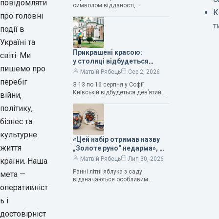
Людмила Карпінська-
повідомляти
символом відданості,
Романюк
К
нескінченного кохання
про головні
та тривалого подружнього союзу.
т
події в
Саме тому ця рослина надихала і
продовжує надихати митців на
Україні та
Прикрашені красою:
світі. Ми
у столиці відбудеться
пишемо про
дев’ятий фестиваль
Матвій Рябець
Сер 2, 2026
Bouquet Kyiv Stage
перебіг
З 13 по 16 серпня у Софії
Київській відбудеться дев’ятий
війни,
щорічний фестиваль вишуканих
політику,
мистецтв Bouquet Kyiv Stage. Ця
подія традиційно…
бізнес та
культурне
«Цей набір отримав назву
життя
„Золоте руно“ недарма», —
колекціонерка Людмила
Матвій Рябець
Лип 30, 2026
країни. Наша
Карпінська-Романюк
Ранні літні яблука з саду
мета —
відзначаються особливим
оперативніст
смаком. Як правило, вони
надзвичайно соковиті. Кожна
ь і
людина, мабуть, має свій
улюблений сорт. Він уособлює…
достовірніст