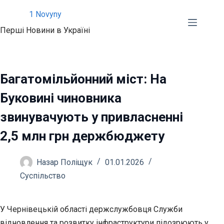
Перейти
1 Novyny
до
Перші Новини в Україні
вмісту
Багатомільйонний міст: На
Буковині чиновника
звинувачують у привласненні
2,5 млн грн держбюджету
Назар Поліщук
01.01.2026
Суспільство
У Чернівецькій області держслужбовця Служби
відновлення та розвитку інфраструктури підозрюють у