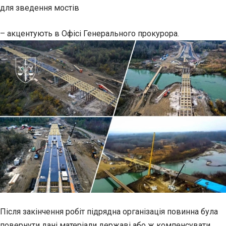
для зведення мостів
– акцентують в Офісі Генерального прокурора.
Після закінчення робіт підрядна організація повинна була
повернути дані матеріали державі або ж компенсувати