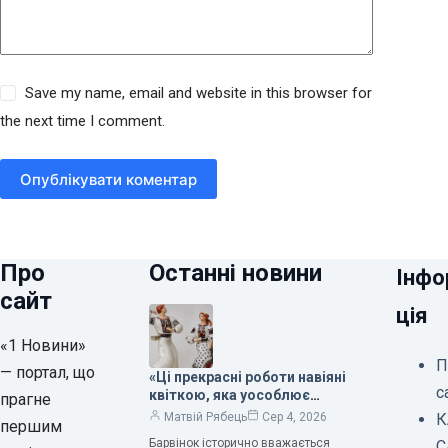
Save my name, email and website in this browser for
the next time I comment.
Опублікувати коментар
Про
Останні новини
Інфо
сайт
ція
«1 Новини»
П
— портал, що
«Ці прекрасні роботи навіяні
с
квіткою, яка уособлює
прагне
нескінченне кохання», —
К
Матвій Рябець
Сер 4, 2026
першим
зауважила колекціонерка
Барвінок історично вважається
С