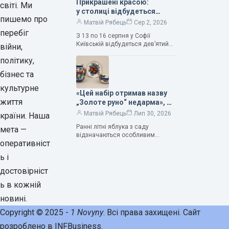
Прикрашені красою:
світі. Ми
у столиці відбудеться
пишемо про
дев’ятий фестиваль
Матвій Рябець
Сер 2, 2026
Bouquet Kyiv Stage
перебіг
З 13 по 16 серпня у Софії
Київській відбудеться дев’ятий
війни,
щорічний фестиваль вишуканих
політику,
мистецтв Bouquet Kyiv Stage. Ця
подія традиційно…
бізнес та
культурне
«Цей набір отримав назву
життя
„Золоте руно“ недарма», —
колекціонерка Людмила
Матвій Рябець
Лип 30, 2026
країни. Наша
Карпінська-Романюк
Ранні літні яблука з саду
мета —
відзначаються особливим
оперативніст
смаком. Як правило, вони
надзвичайно соковиті. Кожна
ь і
людина, мабуть, має свій
улюблений сорт. Він уособлює…
достовірніст
ь в кожній
новині.
Copyright © 2025 -
1 Novyny
. Всі права захищені. Сайт
розроблено в INFBusiness.