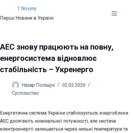
Перейти
1 Novyny
до
Перші Новини в Україні
вмісту
АЕС знову працюють на повну,
енергосистема відновлює
стабільність – Укренерго
Назар Поліщук
02.02.2026
Суспільство
Енергетична система України стабілізується, енергоблоки
АЕС досягають номінальної потужності, але нестача
електроенергії залишається через низькі температури та