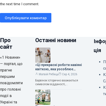
the next time I comment.
Опублікувати коментар
Про
Останні новини
Інфо
сайт
ція
«1 Новини»
П
— портал, що
«Ці прекрасні роботи навіяні
с
квіткою, яка уособлює
прагне
нескінченне кохання», —
К
Матвій Рябець
Сер 4, 2026
першим
зауважила колекціонерка
Барвінок історично вважається
С
Людмила Карпінська-
повідомляти
символом відданості,
Романюк
К
нескінченного кохання
про головні
та тривалого подружнього союзу.
т
події в
Саме тому ця рослина надихала і
продовжує надихати митців на
Україні та