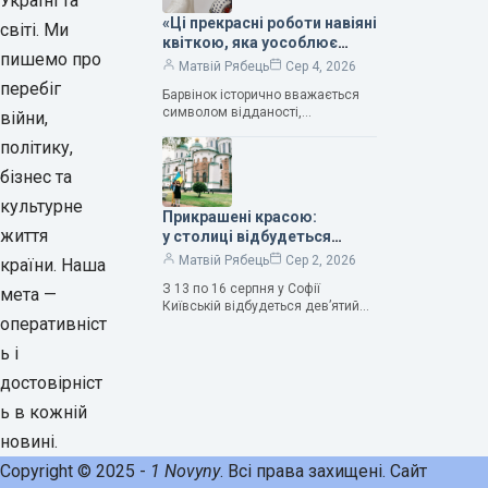
Україні та
«Ці прекрасні роботи навіяні
світі. Ми
квіткою, яка уособлює
пишемо про
нескінченне кохання», —
Матвій Рябець
Сер 4, 2026
зауважила колекціонерка
перебіг
Барвінок історично вважається
Людмила Карпінська-
символом відданості,
війни,
Романюк
нескінченного кохання
політику,
та тривалого подружнього союзу.
Саме тому ця рослина надихала і
бізнес та
продовжує надихати митців на
культурне
Прикрашені красою:
життя
у столиці відбудеться
дев’ятий фестиваль
Матвій Рябець
Сер 2, 2026
країни. Наша
Bouquet Kyiv Stage
З 13 по 16 серпня у Софії
мета —
Київській відбудеться дев’ятий
оперативніст
щорічний фестиваль вишуканих
мистецтв Bouquet Kyiv Stage. Ця
ь і
подія традиційно…
достовірніст
ь в кожній
новині.
Copyright © 2025 -
1 Novyny
. Всі права захищені. Сайт