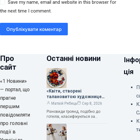
Save my name, email and website in this browser for
the next time I comment.
Опублікувати коментар
Про
Останні новини
Інфо
сайт
ція
«1 Новини»
П
— портал, що
«Квіти, створені
с
талановитою художницею
прагне
Валентиною Трегубовою,
К
Матвій Рябець
Сер 8, 2026
першим
вражають своєю красою»,
Різновиди троянд, подібно до
С
— колекціонерка Людмила
повідомляти
готелів, класифікуються за
Карпінська-Романюк
К
кількістю зірок. Однак, у
про головні
класифікації квітів їх лише чотири.
т
події в
Критерії оцінки включають
розмір…