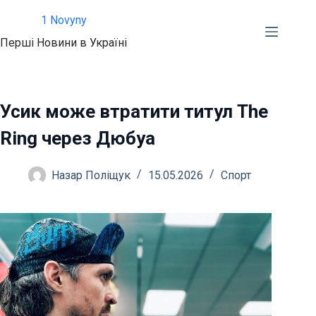
Перейти
1 Novyny
до
Перші Новини в Україні
вмісту
Усик може втратити титул The
Ring через Дюбуа
Назар Поліщук
15.05.2026
Спорт