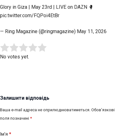
Glory in Giza | May 23rd | LIVE on DAZN 🥊
pic.twitter.com/FQPoi4EtBr
— Ring Magazine (@ringmagazine) May 11, 2026
Submit Rating
Rate this item:
No votes yet.
Залишити відповідь
Ваша e-mail адреса не оприлюднюватиметься.
Обов’язкові
поля позначені
*
Ім’я
*