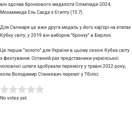
він здолав бронзового медаліста Олімпіади-2024,
Мохаммеда Ель Саєда з Єгипту (15:7).
Для Свічкаря це вже друга медаль у його кар’єрі на етапах
Кубку світу, у 2019 він виборов "бронзу" в Берліні.
Це перше "золото" для України в цьому сезоні Кубка світу
з фехтування. Останній раз представники української
чоловічої шпаги здобували перемогу у травні 2022 року,
коли Володимир Станкевич переміг у Тбілісі.
Submit Rating
Rate this item:
No votes yet.