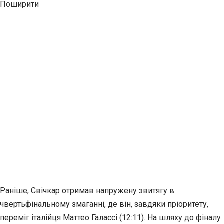
Поширити
Раніше, Свічкар отримав напружену звитягу в
чвертьфінальному змаганні, де він, завдяки пріоритету,
переміг італійця Маттео Галассі (12:11). На шляху до фіналу