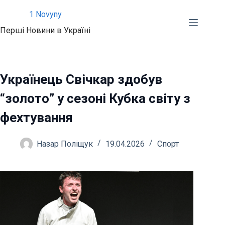
Перейти
1 Novyny
до
Перші Новини в Україні
вмісту
Українець Свічкар здобув
“золото” у сезоні Кубка світу з
фехтування
Назар Поліщук
19.04.2026
Спорт