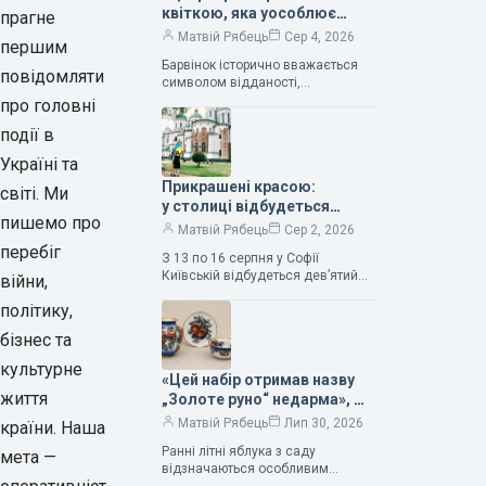
квіткою, яка уособлює
прагне
нескінченне кохання», —
Матвій Рябець
Сер 4, 2026
першим
зауважила колекціонерка
Барвінок історично вважається
Людмила Карпінська-
повідомляти
символом відданості,
Романюк
нескінченного кохання
про головні
та тривалого подружнього союзу.
події в
Саме тому ця рослина надихала і
продовжує надихати митців на
Україні та
Прикрашені красою:
світі. Ми
у столиці відбудеться
пишемо про
дев’ятий фестиваль
Матвій Рябець
Сер 2, 2026
Bouquet Kyiv Stage
перебіг
З 13 по 16 серпня у Софії
Київській відбудеться дев’ятий
війни,
щорічний фестиваль вишуканих
політику,
мистецтв Bouquet Kyiv Stage. Ця
подія традиційно…
бізнес та
культурне
«Цей набір отримав назву
життя
„Золоте руно“ недарма», —
колекціонерка Людмила
Матвій Рябець
Лип 30, 2026
країни. Наша
Карпінська-Романюк
Ранні літні яблука з саду
мета —
відзначаються особливим