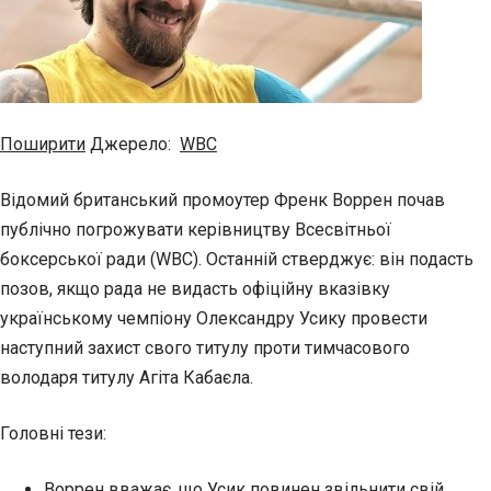
Поширити
Джерело:
WBC
Відомий британський промоутер Френк Воррен почав
публічно погрожувати керівництву Всесвітньої
боксерської ради (WBC). Останній стверджує: він подасть
позов, якщо рада не видасть офіційну вказівку
українському чемпіону Олександру Усику провести
наступний захист свого титулу проти тимчасового
володаря титулу Агіта Кабаєла.
Головні тези:
Воррен вважає, що Усик повинен звільнити свій