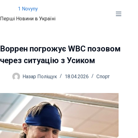
Перейти
1 Novyny
до
Перші Новини в Україні
вмісту
Воррен погрожує WBC позовом
через ситуацію з Усиком
Назар Поліщук
18.04.2026
Спорт