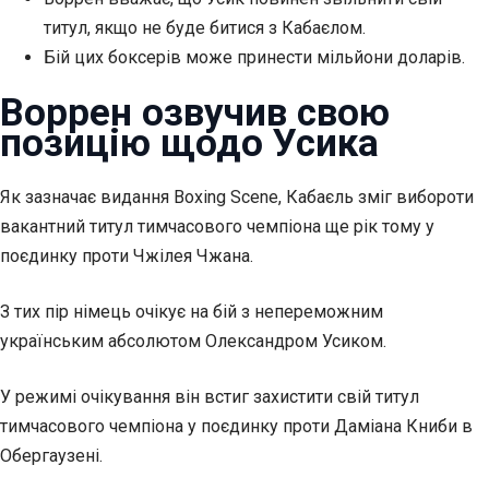
титул, якщо не буде битися з Кабаєлом.
Бій цих боксерів може принести мільйони доларів.
Воррен озвучив свою
позицію щодо Усика
Як зазначає видання Boxing Scene, Кабаєль зміг вибороти
вакантний титул тимчасового чемпіона ще рік тому у
поєдинку проти Чжілея Чжана.
З тих пір німець очікує на бій з непереможним
українським абсолютом Олександром Усиком.
У режимі очікування він встиг захистити свій титул
тимчасового чемпіона у поєдинку проти Даміана Книби в
Обергаузені.