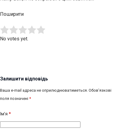
Поширити
Submit Rating
Rate this item:
No votes yet.
Залишити відповідь
Ваша e-mail адреса не оприлюднюватиметься.
Обов’язкові
поля позначені
*
Ім’я
*