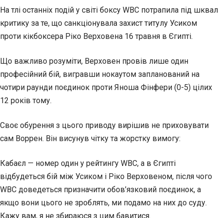
На тлі останніх подій у світі боксу WBC потрапила під шквал
критику за те, що санкціонувала захист титулу Усиком
проти кікбоксера Ріко Верховена 16 травня в Єгипті.
Що важливо розуміти, Верховен провів лише один
професійний бій, вигравши нокаутом запланований на
чотири раунди поєдинок проти Яноша Фінфери (0-5) цілих
12 років тому.
Своє обурення з цього приводу вирішив не приховувати
сам Воррен. Він висунув чітку та жорстку вимогу:
Кабаєл — номер один у рейтингу WBC, а в Єгипті
відбудеться бій між Усиком і Ріко Верховеном, після чого
WBC доведеться призначити обов’язковий поєдинок, а
якщо вони цього не зроблять, ми подамо на них до суду.
Кажу вам, я не збираюся з цим бавитися.