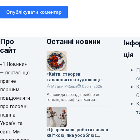
Опублікувати коментар
Про
Останні новини
Інфо
сайт
ція
«1 Новини»
П
— портал, що
«Квіти, створені
с
талановитою художницею
прагне
Валентиною Трегубовою,
К
Матвій Рябець
Сер 8, 2026
першим
вражають своєю красою»,
Різновиди троянд, подібно до
С
— колекціонерка Людмила
повідомляти
готелів, класифікуються за
Карпінська-Романюк
К
кількістю зірок. Однак, у
про головні
класифікації квітів їх лише чотири.
т
події в
Критерії оцінки включають
розмір…
Україні та
«Ці прекрасні роботи навіяні
світі. Ми
квіткою, яка уособлює