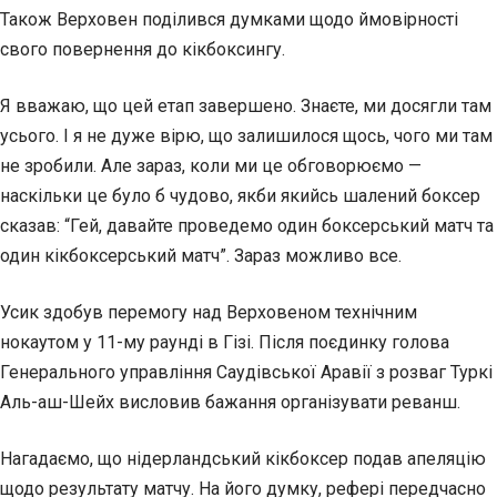
Також Верховен поділився думками щодо ймовірності
свого повернення до кікбоксингу.
Я вважаю, що цей етап завершено. Знаєте, ми досягли там
усього. І я не дуже вірю, що залишилося щось, чого ми там
не зробили. Але зараз, коли ми це обговорюємо —
наскільки це було б чудово, якби якийсь шалений боксер
сказав: “Гей, давайте проведемо один боксерський матч та
один кікбоксерський матч”. Зараз можливо все.
Усик здобув перемогу над Верховеном технічним
нокаутом у 11-му раунді в Гізі. Після поєдинку голова
Генерального управління Саудівської Аравії з розваг Туркі
Аль-аш-Шейх висловив бажання організувати реванш.
Нагадаємо, що нідерландський кікбоксер подав апеляцію
щодо результату матчу. На його думку, рефері передчасно