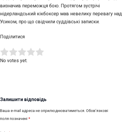
визначив переможця бою. Протягом зустрічі
нідерландський кікбоксер мав невелику перевагу над
Усиком, про що свідчили суддівські записки.
Поділитися
Submit Rating
Rate this item:
No votes yet.
Залишити відповідь
Ваша e-mail адреса не оприлюднюватиметься.
Обов’язкові
поля позначені
*