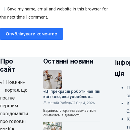
Save my name, email and website in this browser for
the next time I comment.
Опублікувати коментар
Про
Останні новини
Інфо
сайт
ція
«1 Новини»
П
— портал, що
«Ці прекрасні роботи навіяні
с
квіткою, яка уособлює
прагне
нескінченне кохання», —
К
Матвій Рябець
Сер 4, 2026
першим
зауважила колекціонерка
Барвінок історично вважається
С
Людмила Карпінська-
повідомляти
символом відданості,
Романюк
К
нескінченного кохання
про головні
та тривалого подружнього союзу.
т
події в
Саме тому ця рослина надихала і