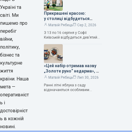
продовжує надихати митців на
Україні та
Прикрашені красою:
світі. Ми
у столиці відбудеться
пишемо про
дев’ятий фестиваль
Матвій Рябець
Сер 2, 2026
Bouquet Kyiv Stage
перебіг
З 13 по 16 серпня у Софії
Київській відбудеться дев’ятий
війни,
щорічний фестиваль вишуканих
політику,
мистецтв Bouquet Kyiv Stage. Ця
подія традиційно…
бізнес та
культурне
«Цей набір отримав назву
життя
„Золоте руно“ недарма», —
колекціонерка Людмила
Матвій Рябець
Лип 30, 2026
країни. Наша
Карпінська-Романюк
Ранні літні яблука з саду
мета —
відзначаються особливим
оперативніст
смаком. Як правило, вони
надзвичайно соковиті. Кожна
ь і
людина, мабуть, має свій
улюблений сорт. Він уособлює…
достовірніст
ь в кожній
новині.