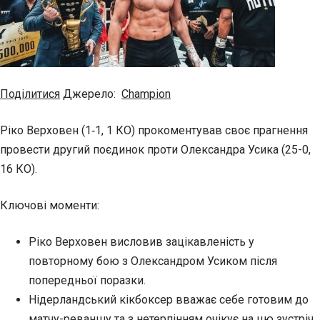
Поділитися
Джерело:
Champion
Ріко Верховен (1‑1, 1 КО) прокоментував своє прагнення
провести другий поєдинок проти Олександра Усика (25-0,
16 КО).
Ключові моменти:
Ріко Верховен висловив зацікавленість у
повторному бою з Олександром Усиком після
попередньої поразки.
Нідерландський кікбоксер вважає себе готовим до
матчу-реваншу та з нетерпінням очікує на цю зустріч.