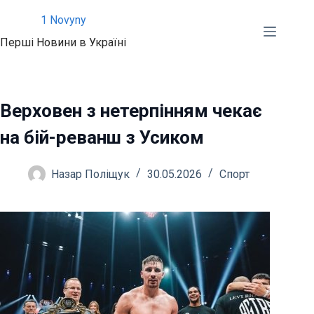
Перейти
1 Novyny
до
Перші Новини в Україні
вмісту
Верховен з нетерпінням чекає
на бій-реванш з Усиком
Назар Поліщук
30.05.2026
Спорт