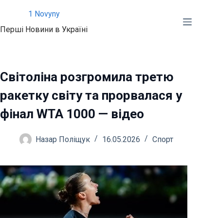
Перейти
1 Novyny
до
Перші Новини в Україні
вмісту
Світоліна розгромила третю
ракетку світу та прорвалася у
фінал WTA 1000 — відео
Назар Поліщук
16.05.2026
Спорт