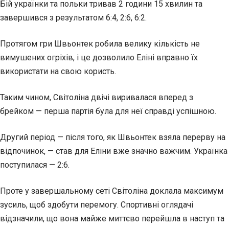
Бій українки та польки тривав 2 години 15 хвилин та
завершився з результатом 6:4, 2:6, 6:2.
Протягом гри Швьонтек робила велику кількість не
вимушених огріхів, і це дозволило Еліні вправно їх
використати на свою користь.
Таким чином, Світоліна двічі виривалася вперед з
брейком — перша партія була для неї справді успішною.
Другий період — після того, як Швьонтек взяла перерву на
відпочинок, — став для Еліни вже значно важчим. Українка
поступилася — 2:6.
Проте у завершальному сеті Світоліна доклала максимум
зусиль, щоб здобути перемогу. Спортивні оглядачі
відзначили, що вона майже миттєво перейшла в наступ та