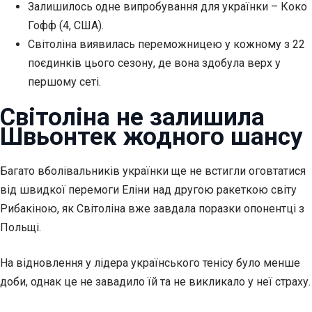
Залишилось одне випробування для українки – Коко
Гофф (4, США).
Світоліна виявилась переможницею у кожному з 22
поєдинків цього сезону, де вона здобула верх у
першому
сеті.
Світоліна не залишила
Швьонтек жодного шансу
Багато вболівальників українки ще не встигли оговтатися
від швидкої перемоги Еліни над другою ракеткою світу
Рибакіною, як Світоліна вже завдала поразки опонентці з
Польщі.
На відновлення у лідера українського тенісу було менше
доби, однак це не завадило їй та не викликало у неї страху.