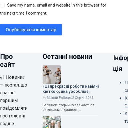
Save my name, email and website in this browser for
the next time I comment.
Опублікувати коментар
Про
Останні новини
Інфо
сайт
ція
«1 Новини»
П
— портал, що
«Ці прекрасні роботи навіяні
с
квіткою, яка уособлює
прагне
нескінченне кохання», —
К
Матвій Рябець
Сер 4, 2026
першим
зауважила колекціонерка
Барвінок історично вважається
С
Людмила Карпінська-
повідомляти
символом відданості,
Романюк
К
нескінченного кохання
про головні
та тривалого подружнього союзу.
т
події в
Саме тому ця рослина надихала і