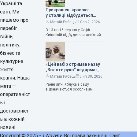
продовжує надихати митців на
Україні та
Прикрашені красою:
світі. Ми
у столиці відбудеться
пишемо про
дев’ятий фестиваль
Матвій Рябець
Сер 2, 2026
Bouquet Kyiv Stage
перебіг
З 13 по 16 серпня у Софії
Київській відбудеться дев’ятий
війни,
щорічний фестиваль вишуканих
політику,
мистецтв Bouquet Kyiv Stage. Ця
подія традиційно…
бізнес та
культурне
«Цей набір отримав назву
життя
„Золоте руно“ недарма», —
колекціонерка Людмила
Матвій Рябець
Лип 30, 2026
країни. Наша
Карпінська-Романюк
Ранні літні яблука з саду
мета —
відзначаються особливим
оперативніст
смаком. Як правило, вони
надзвичайно соковиті. Кожна
ь і
людина, мабуть, має свій
улюблений сорт. Він уособлює…
достовірніст
ь в кожній
новині.
Copyright © 2025 -
1 Novyny
. Всі права захищені. Сайт