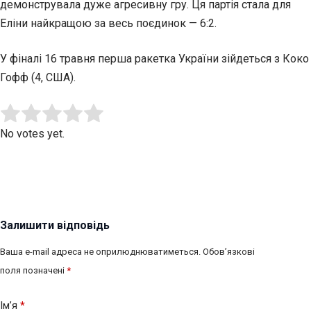
демонструвала дуже агресивну гру. Ця партія стала для
Еліни найкращою за весь поєдинок — 6:2.
У фіналі 16 травня перша ракетка України зійдеться з Коко
Гофф (4, США).
Submit Rating
Rate this item:
No votes yet.
Залишити відповідь
Ваша e-mail адреса не оприлюднюватиметься.
Обов’язкові
поля позначені
*
Ім’я
*