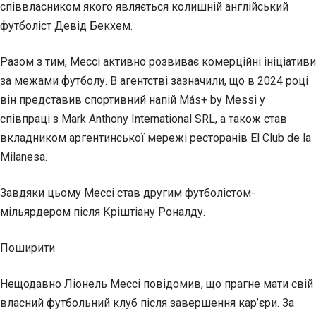
співвласником якого являється колишній англійський
футболіст Девід Бекхем.
Разом з тим, Мессі активно розвиває комерційні ініціативи
за межами футболу. В агентстві зазначили, що в 2024 році
він представив спортивний напій Más+ by Messi у
співпраці з Mark Anthony International SRL, а також став
вкладником аргентинської мережі ресторанів El Club de la
Milanesa.
Завдяки цьому Мессі став другим футболістом-
мільярдером після Кріштіану Роналду.
Поширити
Нещодавно Ліонель Мессі повідомив, що прагне мати свій
власний футбольний клуб після завершення кар’єри. За