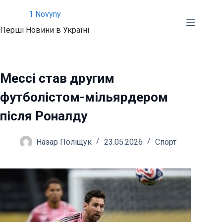
Перейти
1 Novyny
до
Перші Новини в Україні
вмісту
Мессі став другим
футболістом-мільярдером
після Роналду
Назар Поліщук
23.05.2026
Спорт