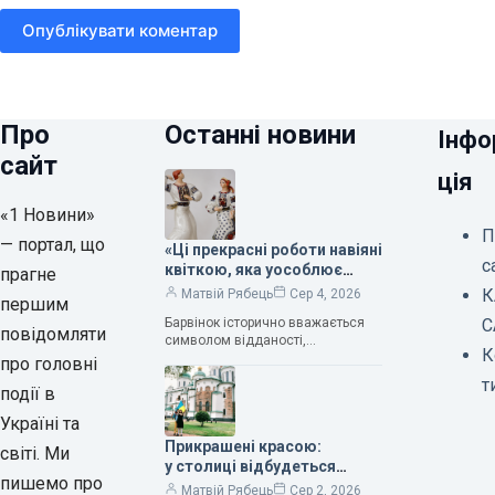
Опублікувати коментар
Про
Останні новини
Інфо
сайт
ція
«1 Новини»
П
— портал, що
«Ці прекрасні роботи навіяні
с
квіткою, яка уособлює
прагне
нескінченне кохання», —
К
Матвій Рябець
Сер 4, 2026
першим
зауважила колекціонерка
Барвінок історично вважається
С
Людмила Карпінська-
повідомляти
символом відданості,
Романюк
К
нескінченного кохання
про головні
та тривалого подружнього союзу.
т
події в
Саме тому ця рослина надихала і
продовжує надихати митців на
Україні та
Прикрашені красою:
світі. Ми
у столиці відбудеться
пишемо про
дев’ятий фестиваль
Матвій Рябець
Сер 2, 2026