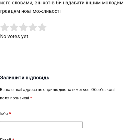
його словами, він хотів би надавати іншим молодим
гравцям нові можливості.
Submit Rating
Rate this item:
No votes yet.
Залишити відповідь
Ваша e-mail адреса не оприлюднюватиметься.
Обов’язкові
поля позначені
*
Ім’я
*