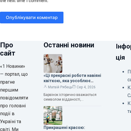
the next time I comment.
Опублікувати коментар
Про
Останні новини
Інфо
сайт
ція
«1 Новини»
П
— портал, що
«Ці прекрасні роботи навіяні
с
квіткою, яка уособлює
прагне
нескінченне кохання», —
К
Матвій Рябець
Сер 4, 2026
першим
зауважила колекціонерка
Барвінок історично вважається
С
Людмила Карпінська-
повідомляти
символом відданості,
Романюк
К
нескінченного кохання
про головні
та тривалого подружнього союзу.
т
події в
Саме тому ця рослина надихала і
продовжує надихати митців на
Україні та
Прикрашені красою:
світі. Ми