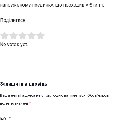
напруженому поєдинку, що проходив у Єгипті.
Поділитися
Submit Rating
Rate this item:
No votes yet.
Залишити відповідь
Ваша e-mail адреса не оприлюднюватиметься.
Обов’язкові
поля позначені
*
Ім’я
*