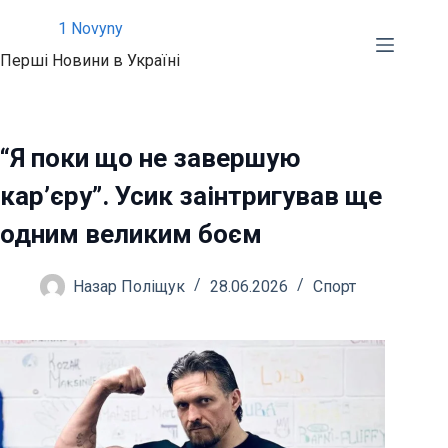
Перейти
1 Novyny
до
Перші Новини в Україні
вмісту
“Я поки що не завершую
кар’єру”. Усик заінтригував ще
одним великим боєм
Назар Поліщук
28.06.2026
Спорт