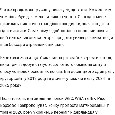
Я вже продемонстрував у ринзі усе, що хотів. Кожен титул
чемпіона був для мене великою честю. Сьогодні мене
цікавлять виключно грандіозні поєдинки, значні події та
гідні виклики. Саме тому я добровільно звільнив пояси,
щоб важка вагова категорія продовжувала розвиватися, а
інші боксери отримали свій шанс.
Варто зазначити, що Усик став першим боксером в історії,
який тричі здобув статус абсолютного чемпіона світу в
епоху чотирьох основних поясів. Він досяг цього один раз у
крузервейті у 2018 році та двічі — у важкій вазі у 2024 та
2025 роках.
Після того, як він звільнив пояси WBC, WBA та IBF, Ріко
Верховен запропонував Усику провести матч-реванш. У
травні 2026 року українець переміг нідерландця у