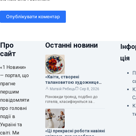
Опублікувати коментар
Про
Останні новини
Інфо
сайт
ція
«1 Новини»
П
— портал, що
«Квіти, створені
с
талановитою художницею
прагне
Валентиною Трегубовою,
К
Матвій Рябець
Сер 8, 2026
першим
вражають своєю красою»,
Різновиди троянд, подібно до
С
— колекціонерка Людмила
повідомляти
готелів, класифікуються за
Карпінська-Романюк
К
кількістю зірок. Однак, у
про головні
класифікації квітів їх лише чотири.
т
події в
Критерії оцінки включають
розмір…
Україні та
«Ці прекрасні роботи навіяні
світі. Ми