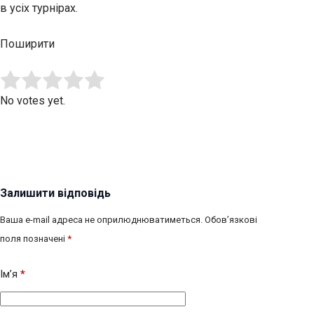
в усіх турнірах.
Поширити
Submit Rating
Rate this item:
No votes yet.
Залишити відповідь
Ваша e-mail адреса не оприлюднюватиметься.
Обов’язкові
поля позначені
*
Ім’я
*