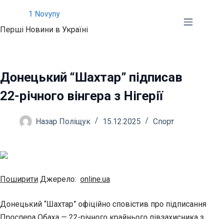
Перейти
1 Novyny
до
Перші Новини в Україні
вмісту
Донецький “Шахтар” підписав
22-річного вінгера з Нігерії
Назар Поліщук
15.12.2025
Спорт
Поширити
Джерело:
online.ua
Донецький “Шахтар” офіційно сповістив про підписання
Проспера Обаха — 22-річного крайнього півзахисника з