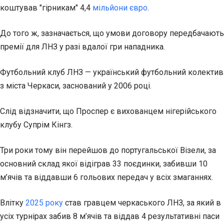
коштував "гірникам" 4,4
мільйони євро
.
До того ж, зазначається, що умови договору передбачають
премії для ЛНЗ у разі вдалої гри нападника.
Футбольний клуб ЛНЗ — український футбольний колектив
з міста Черкаси, заснований у 2006 році.
Слід відзначити, що Проспер є вихованцем нігерійського
клубу Супрім Кінгз.
Три роки тому він перейшов до португальської Візели, за
основний склад якої відіграв 33 поєдинки, забивши 10
м’ячів та віддавши 6 гольових передач у всіх змаганнях.
Влітку
2025 року
став гравцем черкаського ЛНЗ, за який в
усіх турнірах забив 8 м’ячів та віддав 4 результативні паси