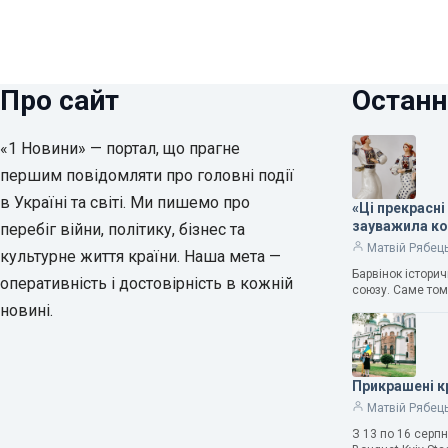
Про сайт
Останн
«1 Новини» — портал, що прагне
першим повідомляти про головні події
в Україні та світі. Ми пишемо про
«Ці прекрасні
зауважила к
перебіг війни, політику, бізнес та
Матвій Рябец
культурне життя країни. Наша мета —
Барвінок істори
оперативність і достовірність в кожній
союзу. Саме том
новині.
Прикрашені к
Матвій Рябец
З 13 по 16 серп