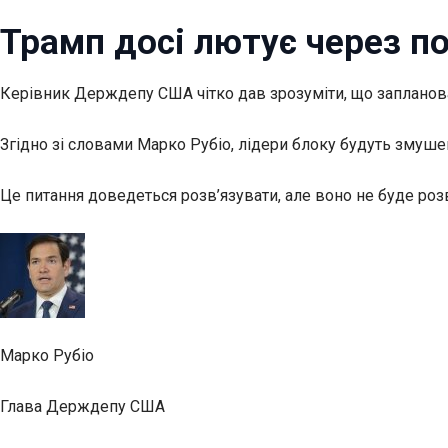
Трамп досі лютує через п
Керівник Держдепу США чітко дав зрозуміти, що запланована
Згідно зі словами Марко Рубіо, лідери блоку будуть змуше
Це питання доведеться розв’язувати, але воно не буде розв
Марко Рубіо
Глава Держдепу США