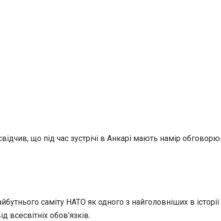
свідчив, що під час зустрічі в Анкарі мають намір обгово
йбутнього саміту НАТО як одного з найголовніших в історії
 всесвітніх обов’язків.