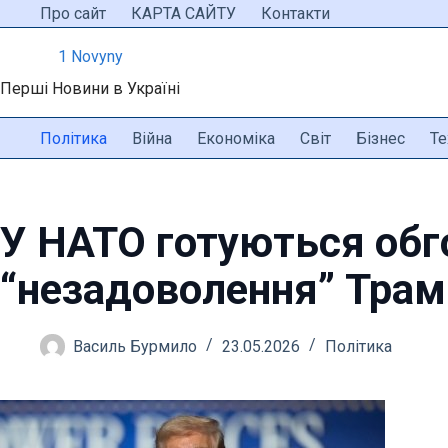
Перейти
Про сайт
КАРТА САЙТУ
Контакти
до
1 Novyny
вмісту
Перші Новини в Україні
Політика
Війна
Економіка
Світ
Бізнес
Те
У НАТО готуються обг
“незадоволення” Трам
Василь Бурмило
23.05.2026
Політика