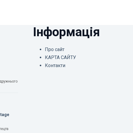
Інформація
Про сайт
КАРТА САЙТУ
Контакти
одружнього
Stage
тецтв