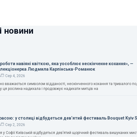
і новини
 роботи навіяні квіткою, яка уособлює нескінченне кохання», —
олекціонерка Людмила Карпінська-Романюк
ь
Сер 4, 2026
чно вважається символом відданості, нескінченного кохання та тривалого п
у ця рослина надихала і продовжує надихати митців на
расою: у столиці відбудеться дев’ятий фестиваль Bouquet Kyiv 
ь
Сер 2, 2026
ня у Софії Київській відбудеться дев’ятий щорічний фестиваль вишуканих мис