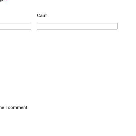
ені
*
Сайт
ime I comment.