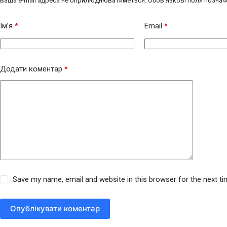
Ваша e-mail адреса не оприлюднюватиметься.
Обов’язкові поля познач
Ім’я
*
Email
*
Додати коментар
*
Save my name, email and website in this browser for the next t
Опублікувати коментар