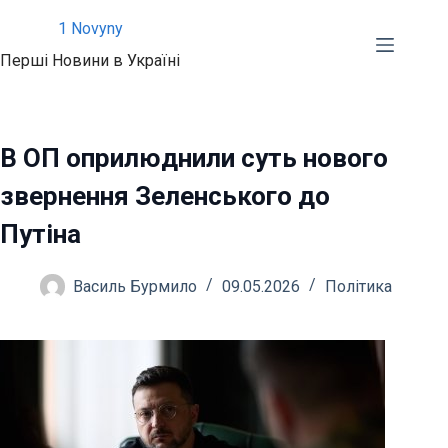
Перейти
1 Novyny
до
Перші Новини в Україні
вмісту
В ОП оприлюднили суть нового
звернення Зеленського до
Путіна
Василь Бурмило
09.05.2026
Політика