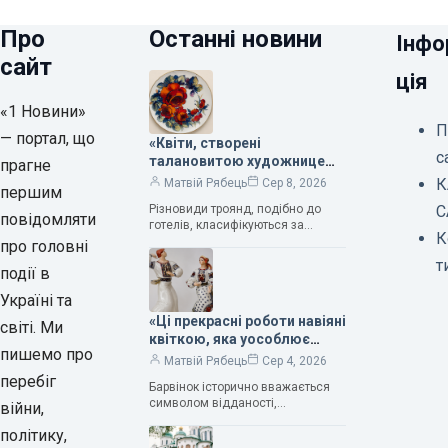
Про
Останні новини
Інфо
сайт
ція
«1 Новини»
П
— портал, що
«Квіти, створені
с
талановитою художницею
прагне
Валентиною Трегубовою,
К
Матвій Рябець
Сер 8, 2026
першим
вражають своєю красою»,
Різновиди троянд, подібно до
С
— колекціонерка Людмила
повідомляти
готелів, класифікуються за
Карпінська-Романюк
К
кількістю зірок. Однак, у
про головні
класифікації квітів їх лише чотири.
т
події в
Критерії оцінки включають
розмір…
Україні та
«Ці прекрасні роботи навіяні
світі. Ми
квіткою, яка уособлює
пишемо про
нескінченне кохання», —
Матвій Рябець
Сер 4, 2026
зауважила колекціонерка
перебіг
Барвінок історично вважається
Людмила Карпінська-
символом відданості,
війни,
Романюк
нескінченного кохання
політику,
та тривалого подружнього союзу.