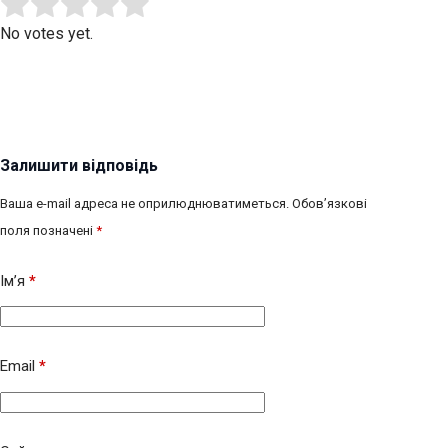
Submit Rating
Rate this item:
No votes yet.
Залишити відповідь
Ваша e-mail адреса не оприлюднюватиметься.
Обов’язкові
поля позначені
*
Ім’я
*
Email
*