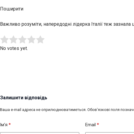
Поширити
Важливо розуміти, напередодні лідерка Італії теж зазнала
Submit Rating
Rate this item:
No votes yet.
Залишити відповідь
Ваша e-mail адреса не оприлюднюватиметься.
Обов’язкові поля познач
Ім’я
*
Email
*