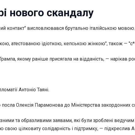
рі нового скандалу
ний контакт" висловлювався брутально італійською мовою.
ою, атестованою ідіоткою, кепською жінкою", також — "с*
Трампа, якому раніше присягала на відданість, — нарікав ро
ломатії Антоніо Таяні.
 посла Олексія Парамонова до Міністерства закордонних спр
йозними та образливими заявами, які були зроблені ведучи
 свою цілковиту солідарність і підтримку, — підкреслив Ан