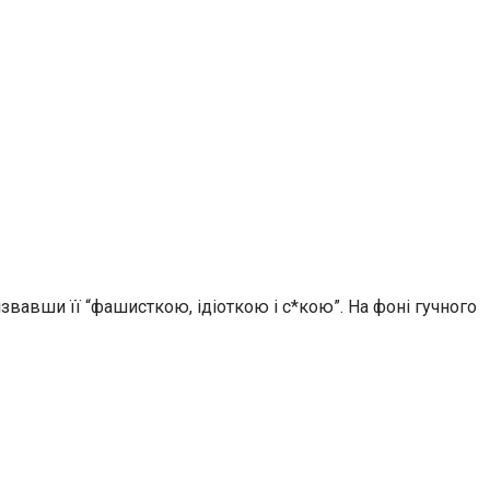
вавши її “фашисткою, ідіоткою і с*кою”. На фоні гучного