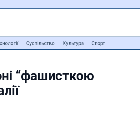
хнології
Суспільство
Культура
Спорт
оні “фашисткою
алії