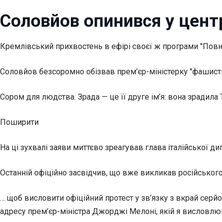
Соловйов опинився у цент
Кремлівський прихвостень в ефірі
своєї ж програми "Пов
Соловйов безсоромно обізвав прем’єр-міністерку "фашистк
Сором для людства. Зрада — це її друге ім’я: вона зрадила 
Поширити
На ці зухвалі заяви миттєво зреагував глава італійської дип
Останній офіційно засвідчив, що вже викликав російського
… щоб висловити офіційний протест у зв’язку з вкрай сер
адресу прем’єр-міністра Джорджі Мелоні, якій я висловлюю