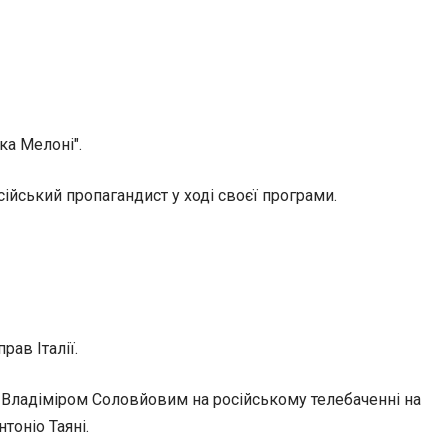
ка Мелоні".
сійський пропагандист у ході своєї програми.
ав Італії.
м Владіміром Соловйовим на російському телебаченні на
тоніо Таяні.