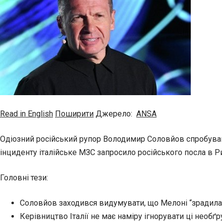
Read in English
Поширити
Джерело:
ANSA
Одіозний російський рупор Володимир Соловйов спробував 
інциденту італійське МЗС запросило російського посла в Ри
Головні тези:
Соловйов заходився видумувати, що Мелоні “зрадила
Керівництво Італії не має наміру ігнорувати ці необґр