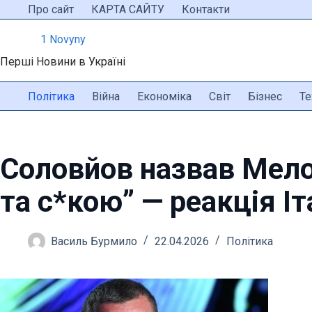
Перейти
Про сайт
КАРТА САЙТУ
Контакти
до
1 Novyny
вмісту
Перші Новини в Україні
Політика
Війна
Економіка
Світ
Бізнес
Те
Соловйов назвав Мел
та с*кою” — реакція Іт
Василь Бурмило
22.04.2026
Політика