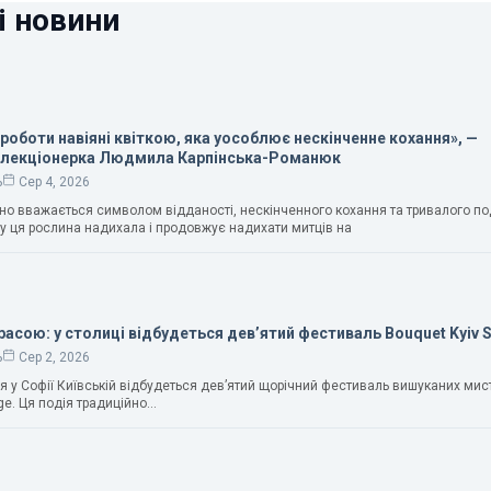
і новини
 роботи навіяні квіткою, яка уособлює нескінченне кохання», —
олекціонерка Людмила Карпінська-Романюк
ь
Сер 4, 2026
чно вважається символом відданості, нескінченного кохання та тривалого п
у ця рослина надихала і продовжує надихати митців на
расою: у столиці відбудеться дев’ятий фестиваль Bouquet Kyiv 
ь
Сер 2, 2026
ня у Софії Київській відбудеться дев’ятий щорічний фестиваль вишуканих мис
ge. Ця подія традиційно…