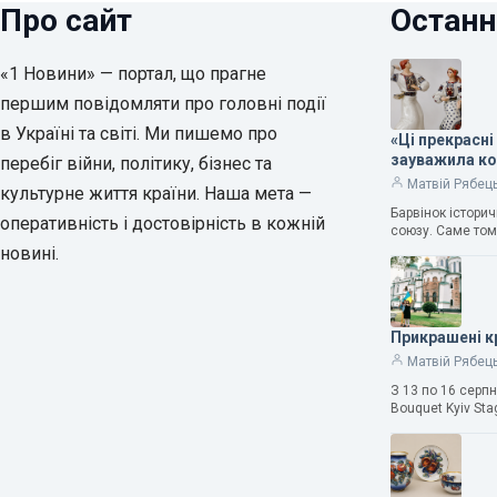
Про сайт
Останн
«1 Новини» — портал, що прагне
першим повідомляти про головні події
в Україні та світі. Ми пишемо про
«Ці прекрасні
зауважила к
перебіг війни, політику, бізнес та
Матвій Рябец
культурне життя країни. Наша мета —
Барвінок істори
оперативність і достовірність в кожній
союзу. Саме том
новині.
Прикрашені к
Матвій Рябец
З 13 по 16 серп
Bouquet Kyiv Sta