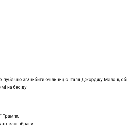
публічно зганьбити очільницю Італії Джорджу Мелоні, обіз
мі на бесіду.
” Трампа.
унтовані образи.