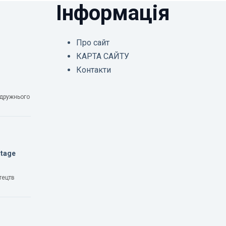
Інформація
Про сайт
КАРТА САЙТУ
Контакти
одружнього
Stage
тецтв