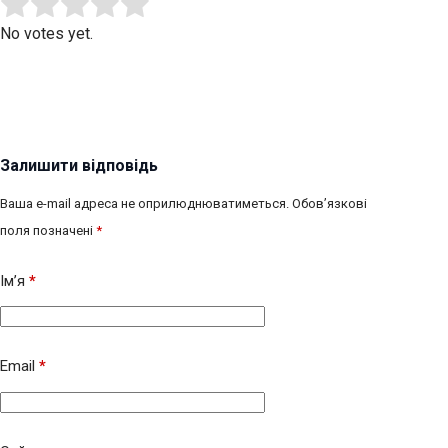
Submit Rating
Rate this item:
No votes yet.
Залишити відповідь
Ваша e-mail адреса не оприлюднюватиметься.
Обов’язкові
поля позначені
*
Ім’я
*
Email
*