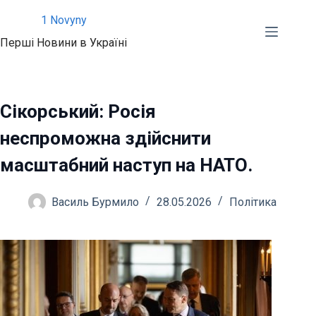
Перейти
1 Novyny
до
Перші Новини в Україні
вмісту
Сікорський: Росія
неспроможна здійснити
масштабний наступ на НАТО.
Василь Бурмило
28.05.2026
Політика