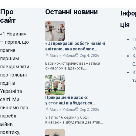
Про
Останні новини
Інфо
сайт
ція
«1 Новини»
П
— портал, що
«Ці прекрасні роботи навіяні
с
квіткою, яка уособлює
прагне
нескінченне кохання», —
К
Матвій Рябець
Сер 4, 2026
першим
зауважила колекціонерка
Барвінок історично вважається
С
Людмила Карпінська-
повідомляти
символом відданості,
Романюк
К
нескінченного кохання
про головні
та тривалого подружнього союзу.
т
події в
Саме тому ця рослина надихала і
продовжує надихати митців на
Україні та
Прикрашені красою:
світі. Ми
у столиці відбудеться
пишемо про
дев’ятий фестиваль
Матвій Рябець
Сер 2, 2026
Bouquet Kyiv Stage
перебіг
З 13 по 16 серпня у Софії
Київській відбудеться дев’ятий
війни,
щорічний фестиваль вишуканих
політику,
мистецтв Bouquet Kyiv Stage. Ця