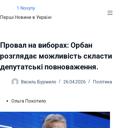
Перейти
1 Novyny
до
Перші Новини в Україні
вмісту
Провал на виборах: Орбан
розглядає можливість скласти
депутатські повноваження.
Василь Бурмило
26.04.2026
Політика
Ольга Покотило