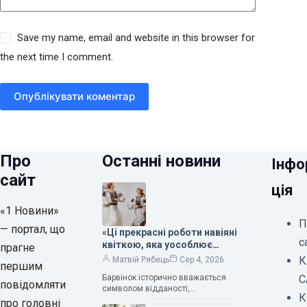
Save my name, email and website in this browser for
the next time I comment.
Опублікувати коментар
Про
Останні новини
Інфо
сайт
ція
«1 Новини»
П
— портал, що
«Ці прекрасні роботи навіяні
с
квіткою, яка уособлює
прагне
нескінченне кохання», —
К
Матвій Рябець
Сер 4, 2026
першим
зауважила колекціонерка
Барвінок історично вважається
С
Людмила Карпінська-
повідомляти
символом відданості,
Романюк
К
нескінченного кохання
про головні