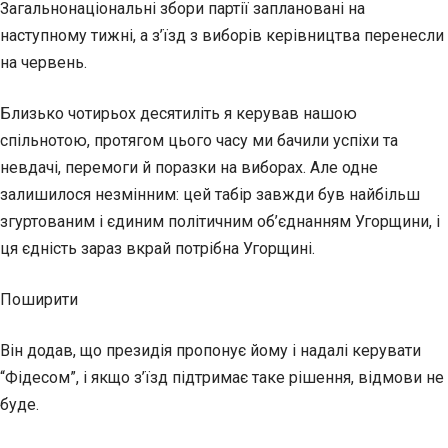
Загальнонаціональні збори партії заплановані на
наступному тижні, а з’їзд з виборів керівництва перенесли
на червень.
Близько чотирьох десятиліть я керував нашою
спільнотою, протягом цього часу ми бачили успіхи та
невдачі, перемоги й поразки на виборах. Але одне
залишилося незмінним: цей табір завжди був найбільш
згуртованим і єдиним політичним об’єднанням Угорщини, і
ця єдність зараз вкрай потрібна Угорщині.
Поширити
Він додав, що президія пропонує йому і надалі керувати
“Фідесом”, і якщо з’їзд підтримає таке рішення, відмови не
буде.