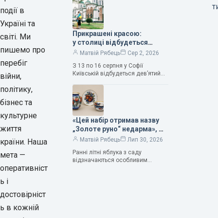
та тривалого подружнього союзу.
т
події в
Саме тому ця рослина надихала і
продовжує надихати митців на
Україні та
Прикрашені красою:
світі. Ми
у столиці відбудеться
пишемо про
дев’ятий фестиваль
Матвій Рябець
Сер 2, 2026
Bouquet Kyiv Stage
перебіг
З 13 по 16 серпня у Софії
Київській відбудеться дев’ятий
війни,
щорічний фестиваль вишуканих
політику,
мистецтв Bouquet Kyiv Stage. Ця
подія традиційно…
бізнес та
культурне
«Цей набір отримав назву
життя
„Золоте руно“ недарма», —
колекціонерка Людмила
Матвій Рябець
Лип 30, 2026
країни. Наша
Карпінська-Романюк
Ранні літні яблука з саду
мета —
відзначаються особливим
оперативніст
смаком. Як правило, вони
надзвичайно соковиті. Кожна
ь і
людина, мабуть, має свій
улюблений сорт. Він уособлює…
достовірніст
ь в кожній