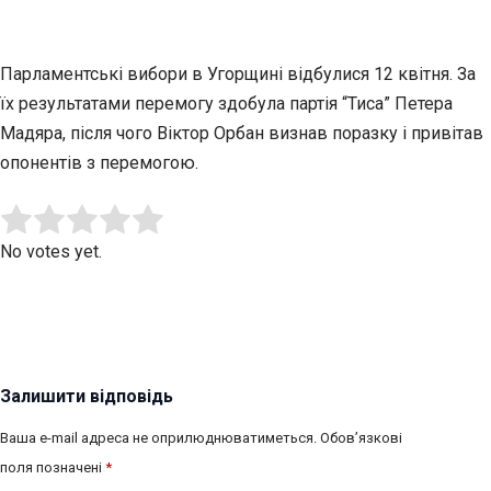
Парламентські вибори в Угорщині відбулися 12 квітня. За
їх результатами перемогу здобула партія “Тиса” Петера
Мадяра, після чого Віктор Орбан визнав поразку і привітав
опонентів з перемогою.
Submit Rating
Rate this item:
No votes yet.
Залишити відповідь
Ваша e-mail адреса не оприлюднюватиметься.
Обов’язкові
поля позначені
*