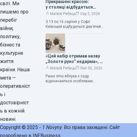
Прикрашені красою:
світі. Ми
у столиці відбудеться
пишемо про
дев’ятий фестиваль
Матвій Рябець
Сер 2, 2026
Bouquet Kyiv Stage
перебіг
З 13 по 16 серпня у Софії
Київській відбудеться дев’ятий
війни,
щорічний фестиваль вишуканих
політику,
мистецтв Bouquet Kyiv Stage. Ця
подія традиційно…
бізнес та
культурне
«Цей набір отримав назву
життя
„Золоте руно“ недарма», —
колекціонерка Людмила
Матвій Рябець
Лип 30, 2026
країни. Наша
Карпінська-Романюк
Ранні літні яблука з саду
мета —
відзначаються особливим
оперативніст
смаком. Як правило, вони
надзвичайно соковиті. Кожна
ь і
людина, мабуть, має свій
улюблений сорт. Він уособлює…
достовірніст
ь в кожній
новині.
Copyright © 2025 -
1 Novyny
. Всі права захищені. Сайт
розроблено в INFBusiness.