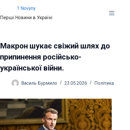
Перейти
1 Novyny
до
Перші Новини в Україні
вмісту
Макрон шукає свіжий шлях до
припинення російсько-
української війни.
Василь Бурмило
23.05.2026
Політика