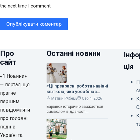
the next time I comment.
Опублікувати коментар
Про
Останні новини
Інфо
сайт
ція
«1 Новини»
П
— портал, що
«Ці прекрасні роботи навіяні
с
квіткою, яка уособлює
прагне
нескінченне кохання», —
К
Матвій Рябець
Сер 4, 2026
першим
зауважила колекціонерка
Барвінок історично вважається
С
Людмила Карпінська-
повідомляти
символом відданості,
Романюк
К
нескінченного кохання
про головні
та тривалого подружнього союзу.
т
події в
Саме тому ця рослина надихала і
продовжує надихати митців на
Україні та