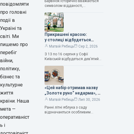
Барвінок історично вважається
Людмила Карпінська-
повідомляти
символом відданості,
Романюк
нескінченного кохання
про головні
та тривалого подружнього союзу.
події в
Саме тому ця рослина надихала і
продовжує надихати митців на
Україні та
Прикрашені красою:
світі. Ми
у столиці відбудеться
пишемо про
дев’ятий фестиваль
Матвій Рябець
Сер 2, 2026
Bouquet Kyiv Stage
перебіг
З 13 по 16 серпня у Софії
Київській відбудеться дев’ятий
війни,
щорічний фестиваль вишуканих
політику,
мистецтв Bouquet Kyiv Stage. Ця
подія традиційно…
бізнес та
культурне
«Цей набір отримав назву
життя
„Золоте руно“ недарма», —
колекціонерка Людмила
Матвій Рябець
Лип 30, 2026
країни. Наша
Карпінська-Романюк
Ранні літні яблука з саду
мета —
відзначаються особливим
оперативніст
смаком. Як правило, вони
надзвичайно соковиті. Кожна
ь і
людина, мабуть, має свій
улюблений сорт. Він уособлює…
достовірніст