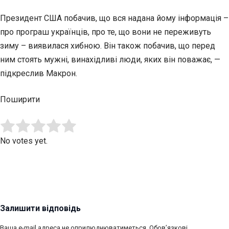
Президент США побачив, що вся надана йому інформація –
про програш українців, про те, що вони не переживуть
зиму – виявилася хибною. Він також побачив, що перед
ним стоять мужні, винахідливі люди, яких він поважає, —
підкреслив Макрон.
Поширити
Submit Rating
Rate this item:
No votes yet.
Залишити відповідь
Ваша e-mail адреса не оприлюднюватиметься.
Обов’язкові