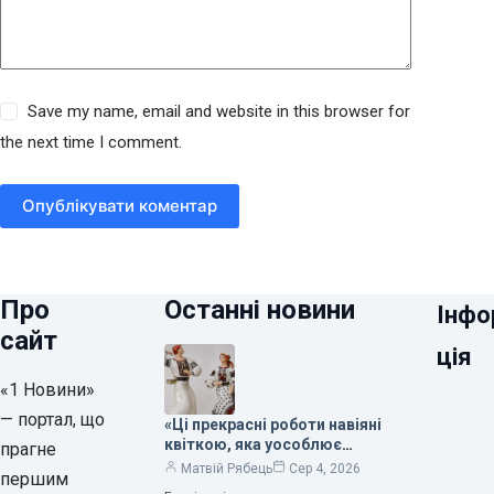
Save my name, email and website in this browser for
the next time I comment.
Опублікувати коментар
Про
Останні новини
Інфо
сайт
ція
«1 Новини»
— портал, що
«Ці прекрасні роботи навіяні
квіткою, яка уособлює
прагне
нескінченне кохання», —
Матвій Рябець
Сер 4, 2026
першим
зауважила колекціонерка