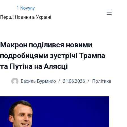
Перейти
1 Novyny
до
Перші Новини в Україні
вмісту
Макрон поділився новими
подробицями зустрічі Трампа
та Путіна на Алясці
Василь Бурмило
21.06.2026
Політика