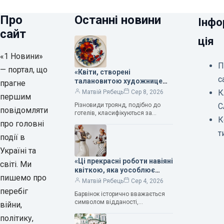
Про
Останні новини
Інфо
сайт
ція
«1 Новини»
П
— портал, що
«Квіти, створені
с
талановитою художницею
прагне
Валентиною Трегубовою,
К
Матвій Рябець
Сер 8, 2026
першим
вражають своєю красою»,
Різновиди троянд, подібно до
С
— колекціонерка Людмила
повідомляти
готелів, класифікуються за
Карпінська-Романюк
К
кількістю зірок. Однак, у
про головні
класифікації квітів їх лише чотири.
т
події в
Критерії оцінки включають
розмір…
Україні та
«Ці прекрасні роботи навіяні
світі. Ми
квіткою, яка уособлює
пишемо про
нескінченне кохання», —
Матвій Рябець
Сер 4, 2026
зауважила колекціонерка
перебіг
Барвінок історично вважається
Людмила Карпінська-
символом відданості,
війни,
Романюк
нескінченного кохання
політику,
та тривалого подружнього союзу.