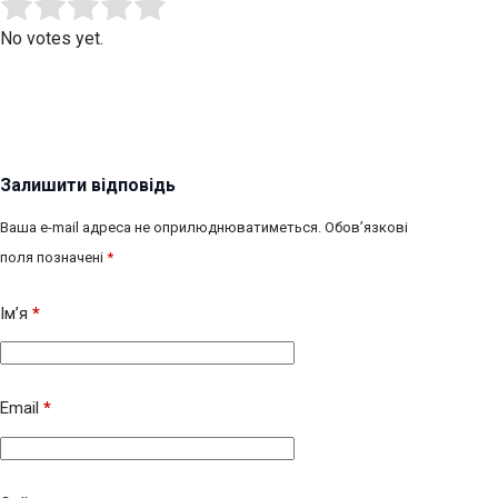
Submit Rating
Rate this item:
No votes yet.
Залишити відповідь
Ваша e-mail адреса не оприлюднюватиметься.
Обов’язкові
поля позначені
*
Ім’я
*
Email
*