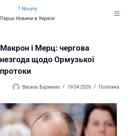
Перейти
1 Novyny
до
Перші Новини в Україні
вмісту
Макрон і Мерц: чергова
незгода щодо Ормузької
протоки
Василь Бурмило
19.04.2026
Політика