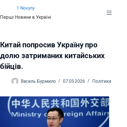
Перейти
1 Novyny
до
Перші Новини в Україні
вмісту
Китай попросив Україну про
долю затриманих китайських
бійців.
Василь Бурмило
07.05.2026
Політика