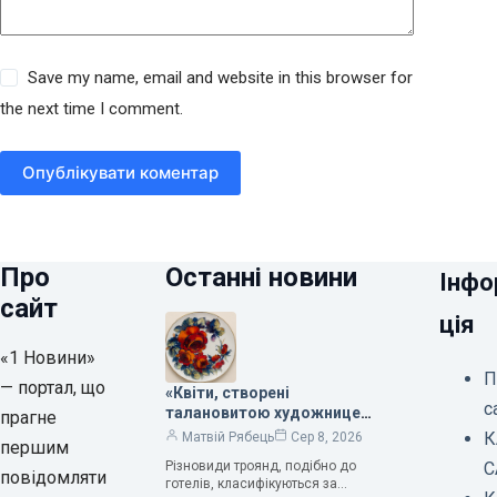
Save my name, email and website in this browser for
the next time I comment.
Опублікувати коментар
Про
Останні новини
Інфо
сайт
ція
«1 Новини»
П
— портал, що
«Квіти, створені
с
талановитою художницею
прагне
Валентиною Трегубовою,
К
Матвій Рябець
Сер 8, 2026
першим
вражають своєю красою»,
Різновиди троянд, подібно до
С
— колекціонерка Людмила
повідомляти
готелів, класифікуються за
Карпінська-Романюк