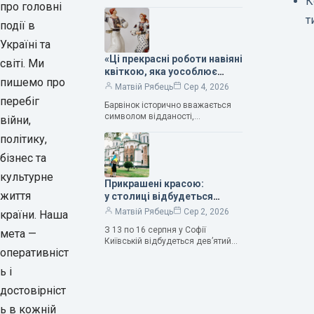
К
кількістю зірок. Однак, у
про головні
класифікації квітів їх лише чотири.
т
події в
Критерії оцінки включають
розмір…
Україні та
«Ці прекрасні роботи навіяні
світі. Ми
квіткою, яка уособлює
пишемо про
нескінченне кохання», —
Матвій Рябець
Сер 4, 2026
зауважила колекціонерка
перебіг
Барвінок історично вважається
Людмила Карпінська-
символом відданості,
війни,
Романюк
нескінченного кохання
політику,
та тривалого подружнього союзу.
Саме тому ця рослина надихала і
бізнес та
продовжує надихати митців на
культурне
Прикрашені красою:
життя
у столиці відбудеться
дев’ятий фестиваль
Матвій Рябець
Сер 2, 2026
країни. Наша
Bouquet Kyiv Stage
З 13 по 16 серпня у Софії
мета —
Київській відбудеться дев’ятий
оперативніст
щорічний фестиваль вишуканих
мистецтв Bouquet Kyiv Stage. Ця
ь і
подія традиційно…
достовірніст
ь в кожній