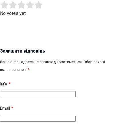
Submit Rating
Rate this item:
No votes yet.
Залишити відповідь
Ваша e-mail адреса не оприлюднюватиметься.
Обов’язкові
поля позначені
*
Ім’я
*
Email
*