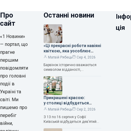
Про
Останні новини
Інфо
сайт
ція
«1 Новини»
— портал, що
«Ці прекрасні роботи навіяні
квіткою, яка уособлює
прагне
нескінченне кохання», —
Матвій Рябець
Сер 4, 2026
першим
зауважила колекціонерка
Барвінок історично вважається
Людмила Карпінська-
повідомляти
символом відданості,
Романюк
нескінченного кохання
про головні
та тривалого подружнього союзу.
події в
Саме тому ця рослина надихала і
продовжує надихати митців на
Україні та
Прикрашені красою:
світі. Ми
у столиці відбудеться
пишемо про
дев’ятий фестиваль
Матвій Рябець
Сер 2, 2026
Bouquet Kyiv Stage
перебіг
З 13 по 16 серпня у Софії
Київській відбудеться дев’ятий
війни,
щорічний фестиваль вишуканих