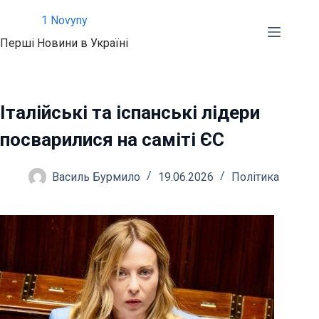
Перейти
1 Novyny
до
Перші Новини в Україні
вмісту
Італійські та іспанські лідери
посварилися на саміті ЄС
Василь Бурмило
19.06.2026
Політика