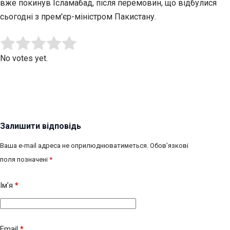
вже покинув Ісламабад, після перемовин, що відбулися
сьогодні з прем'єр-міністром Пакистану.
Submit Rating
Rate this item:
No votes yet.
Залишити відповідь
Ваша e-mail адреса не оприлюднюватиметься.
Обов’язкові
поля позначені
*
Ім’я
*
Email
*