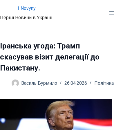
Перейти
1 Novyny
до
Перші Новини в Україні
вмісту
Іранська угода: Трамп
скасував візит делегації до
Пакистану.
Василь Бурмило
26.04.2026
Політика