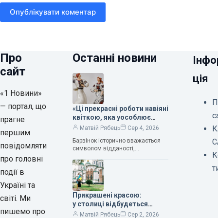
Опублікувати коментар
Про
Останні новини
Інфо
сайт
ція
«1 Новини»
П
— портал, що
«Ці прекрасні роботи навіяні
с
квіткою, яка уособлює
прагне
нескінченне кохання», —
К
Матвій Рябець
Сер 4, 2026
першим
зауважила колекціонерка
Барвінок історично вважається
С
Людмила Карпінська-
повідомляти
символом відданості,
Романюк
К
нескінченного кохання
про головні
та тривалого подружнього союзу.
т
події в
Саме тому ця рослина надихала і
продовжує надихати митців на
Україні та
Прикрашені красою:
світі. Ми
у столиці відбудеться
пишемо про
дев’ятий фестиваль
Матвій Рябець
Сер 2, 2026