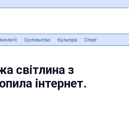
хнології
Суспільство
Культура
Спорт
жа світлина з
пила інтернет.