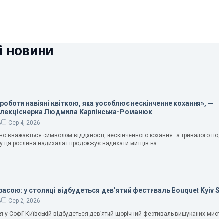
і новини
 роботи навіяні квіткою, яка уособлює нескінченне кохання», —
олекціонерка Людмила Карпінська-Романюк
ь
Сер 4, 2026
чно вважається символом відданості, нескінченного кохання та тривалого п
у ця рослина надихала і продовжує надихати митців на
расою: у столиці відбудеться дев’ятий фестиваль Bouquet Kyiv 
ь
Сер 2, 2026
ня у Софії Київській відбудеться дев’ятий щорічний фестиваль вишуканих мис