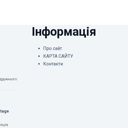
Інформація
Про сайт
КАРТА САЙТУ
Контакти
одружнього
Stage
тецтв