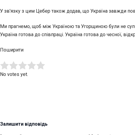
У зв’язку з цим Цебер також додав, що Україна завжди по
Ми прагнемо, щоб між Україною та Угорщиною були не супер
Україна готова до співпраці. Україна готова до чесної, відк
Поширити
Submit Rating
Rate this item:
No votes yet.
Залишити відповідь