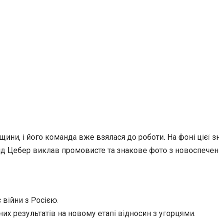
щини, і його команда вже взялася до роботи. На фоні цієї 
анд Цебер виклав промовисте та знакове фото з новоспече
 війни з Росією.
тних результатів на
новому етапі відносин з угорцями.