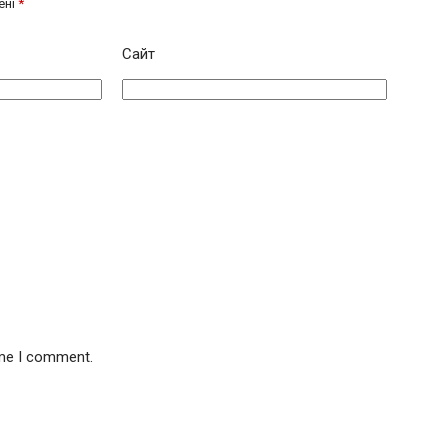
ені
*
Сайт
ime I comment.