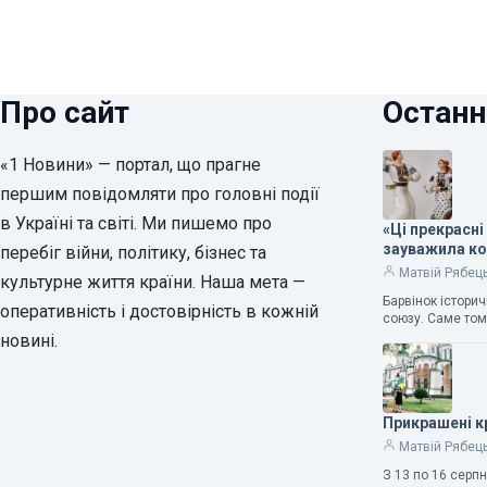
Про сайт
Останн
«1 Новини» — портал, що прагне
першим повідомляти про головні події
в Україні та світі. Ми пишемо про
«Ці прекрасні
зауважила к
перебіг війни, політику, бізнес та
Матвій Рябец
культурне життя країни. Наша мета —
Барвінок істори
оперативність і достовірність в кожній
союзу. Саме том
новині.
Прикрашені к
Матвій Рябец
З 13 по 16 серп