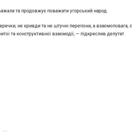
важала та продовжує поважати угорський народ.
ечки, не кривди та не штучні перепони, а взаємоповага, сп
ритої та конструктивної взаємодії, — підкреслив депутат.