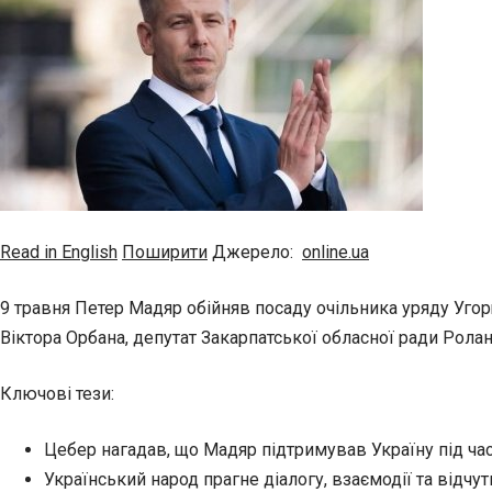
Read in English
Поширити
Джерело:
online.ua
9 травня Петер Мадяр обійняв посаду очільника уряду Угор
Віктора Орбана, депутат Закарпатської обласної ради Рол
Ключові тези:
Цебер нагадав, що Мадяр підтримував Україну під час
Український народ прагне діалогу, взаємодії та відчу