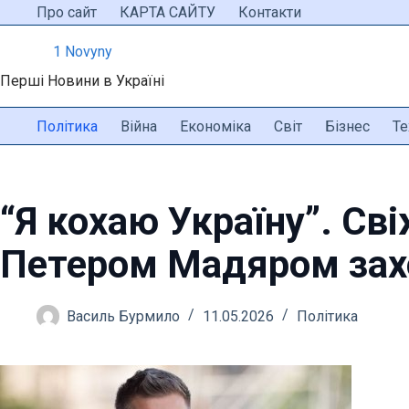
Перейти
Про сайт
КАРТА САЙТУ
Контакти
до
1 Novyny
вмісту
Перші Новини в Україні
Політика
Війна
Економіка
Світ
Бізнес
Те
“Я кохаю Україну”. Сві
Петером Мадяром захо
Василь Бурмило
11.05.2026
Політика