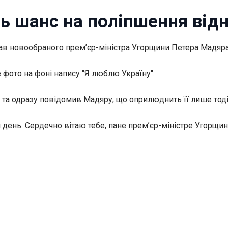
ь шанс на поліпшення від
ав новообраного прем’єр-міністра Угорщини Петера Мадяра 
 фото на фоні напису "Я люблю Україну".
 та одразу повідомив Мадяру, що оприлюднить її лише тоді
ний день. Сердечно вітаю тебе, пане премʼєр-міністре Угорщ