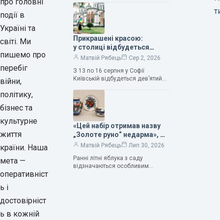
про головні
та тривалого подружнього союзу.
т
події в
Саме тому ця рослина надихала і
продовжує надихати митців на
Україні та
Прикрашені красою:
світі. Ми
у столиці відбудеться
пишемо про
дев’ятий фестиваль
Матвій Рябець
Сер 2, 2026
Bouquet Kyiv Stage
перебіг
З 13 по 16 серпня у Софії
Київській відбудеться дев’ятий
війни,
щорічний фестиваль вишуканих
політику,
мистецтв Bouquet Kyiv Stage. Ця
подія традиційно…
бізнес та
культурне
«Цей набір отримав назву
життя
„Золоте руно“ недарма», —
колекціонерка Людмила
Матвій Рябець
Лип 30, 2026
країни. Наша
Карпінська-Романюк
Ранні літні яблука з саду
мета —
відзначаються особливим
оперативніст
смаком. Як правило, вони
надзвичайно соковиті. Кожна
ь і
людина, мабуть, має свій
улюблений сорт. Він уособлює…
достовірніст
ь в кожній