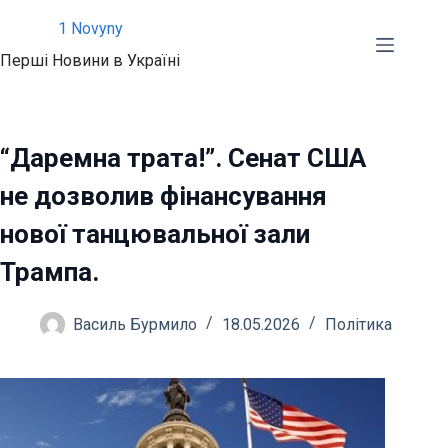
Перейти
1 Novyny
до
Перші Новини в Україні
вмісту
“Даремна трата!”. Сенат США
не дозволив фінансування
нової танцювальної зали
Трампа.
Василь Бурмило
18.05.2026
Політика