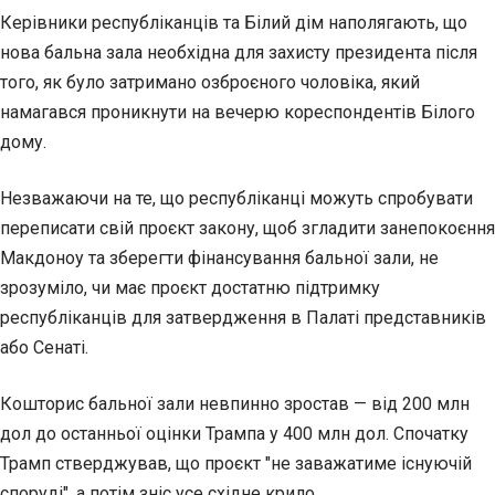
Керівники республіканців та Білий дім наполягають, що
нова бальна зала необхідна для захисту президента після
того, як було затримано озброєного чоловіка, який
намагався проникнути на вечерю кореспондентів Білого
дому.
Незважаючи на те, що республіканці можуть спробувати
переписати свій проєкт закону, щоб згладити занепокоєння
Макдоноу та зберегти фінансування бальної зали, не
зрозуміло, чи має проєкт достатню підтримку
республіканців для затвердження в Палаті представників
або Сенаті.
Кошторис бальної зали невпинно зростав — від 200 млн
дол до останньої оцінки Трампа у 400 млн дол. Спочатку
Трамп стверджував, що проєкт "не заважатиме існуючій
споруді", а потім зніс усе східне крило.