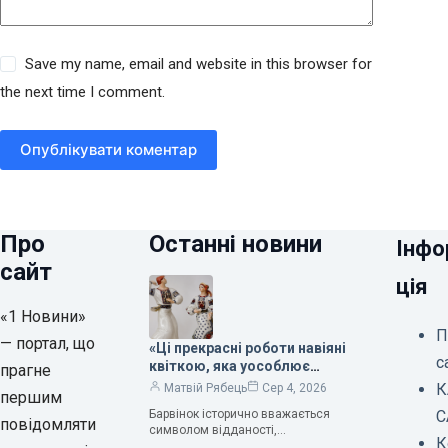
Save my name, email and website in this browser for
the next time I comment.
Опублікувати коментар
Про
Останні новини
Інфо
сайт
ція
«1 Новини»
П
— портал, що
«Ці прекрасні роботи навіяні
с
квіткою, яка уособлює
прагне
нескінченне кохання», —
К
Матвій Рябець
Сер 4, 2026
першим
зауважила колекціонерка
Барвінок історично вважається
С
Людмила Карпінська-
повідомляти
символом відданості,
Романюк
К
нескінченного кохання