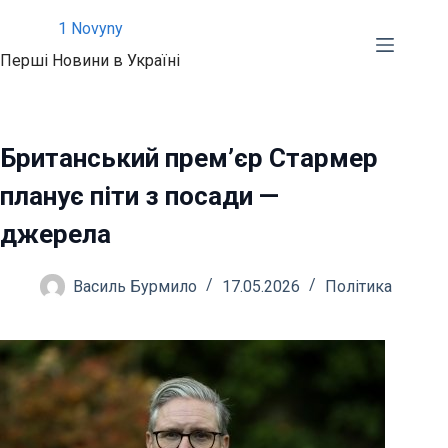
Перейти
1 Novyny
до
Перші Новини в Україні
вмісту
Британський прем’єр Стармер
планує піти з посади —
джерела
Василь Бурмило
17.05.2026
Політика