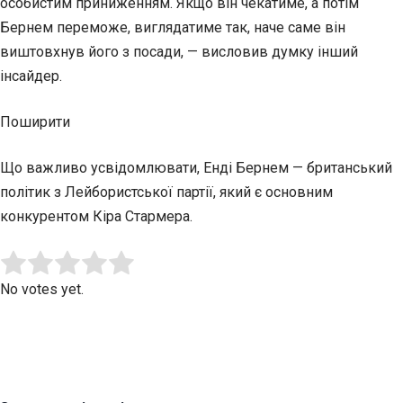
особистим приниженням. Якщо він чекатиме, а потім
Бернем переможе, виглядатиме так, наче саме він
виштовхнув його з посади, — висловив думку інший
інсайдер.
Поширити
Що важливо усвідомлювати, Енді Бернем — британський
політик з Лейбористської партії, який є основним
конкурентом Кіра Стармера.
Submit Rating
Rate this item:
No votes yet.