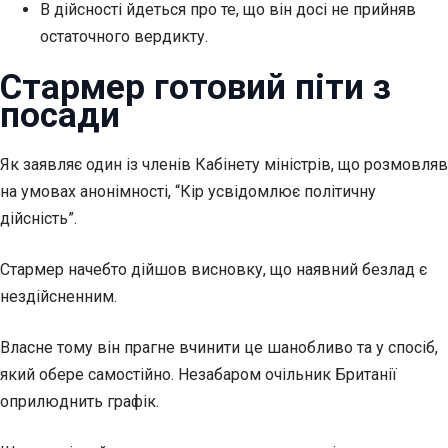
В дійсності йдеться про те, що він досі не прийняв
остаточного вердикту.
Стармер готовий піти з
посади
Як заявляє один із членів Кабінету міністрів,
що розмовляв
на умовах анонімності, “Кір усвідомлює політичну
дійсність”.
Стармер начебто дійшов висновку, що наявний безлад є
нездійсненним.
Власне тому він прагне вчинити це шанобливо та у спосіб,
який обере самостійно. Незабаром очільник Британії
оприлюднить графік.