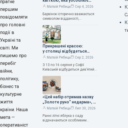
квіткою, яка уособлює
прагне
нескінченне кохання», —
К
Матвій Рябець
Сер 4, 2026
першим
зауважила колекціонерка
Барвінок історично вважається
С
Людмила Карпінська-
повідомляти
символом відданості,
Романюк
К
нескінченного кохання
про головні
та тривалого подружнього союзу.
т
події в
Саме тому ця рослина надихала і
продовжує надихати митців на
Україні та
Прикрашені красою:
світі. Ми
у столиці відбудеться
пишемо про
дев’ятий фестиваль
Матвій Рябець
Сер 2, 2026
Bouquet Kyiv Stage
перебіг
З 13 по 16 серпня у Софії
Київській відбудеться дев’ятий
війни,
щорічний фестиваль вишуканих
політику,
мистецтв Bouquet Kyiv Stage. Ця
подія традиційно…
бізнес та
культурне
«Цей набір отримав назву
життя
„Золоте руно“ недарма», —
колекціонерка Людмила
Матвій Рябець
Лип 30, 2026
країни. Наша
Карпінська-Романюк
Ранні літні яблука з саду
мета —
відзначаються особливим
оперативніст
смаком. Як правило, вони