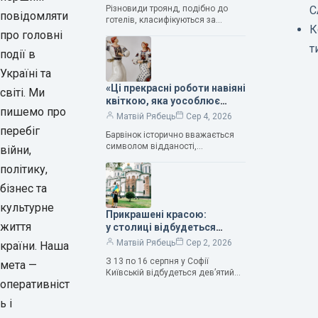
вражають своєю красою»,
Різновиди троянд, подібно до
С
— колекціонерка Людмила
повідомляти
готелів, класифікуються за
Карпінська-Романюк
К
кількістю зірок. Однак, у
про головні
класифікації квітів їх лише чотири.
т
події в
Критерії оцінки включають
розмір…
Україні та
«Ці прекрасні роботи навіяні
світі. Ми
квіткою, яка уособлює
пишемо про
нескінченне кохання», —
Матвій Рябець
Сер 4, 2026
зауважила колекціонерка
перебіг
Барвінок історично вважається
Людмила Карпінська-
символом відданості,
війни,
Романюк
нескінченного кохання
політику,
та тривалого подружнього союзу.
Саме тому ця рослина надихала і
бізнес та
продовжує надихати митців на
культурне
Прикрашені красою:
життя
у столиці відбудеться
дев’ятий фестиваль
Матвій Рябець
Сер 2, 2026
країни. Наша
Bouquet Kyiv Stage
З 13 по 16 серпня у Софії
мета —
Київській відбудеться дев’ятий
оперативніст
щорічний фестиваль вишуканих
мистецтв Bouquet Kyiv Stage. Ця
ь і
подія традиційно…