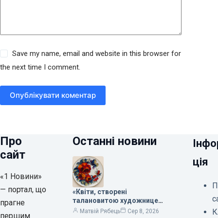
Save my name, email and website in this browser for
the next time I comment.
Опублікувати коментар
Про
Останні новини
Інфо
сайт
ція
«1 Новини»
П
— портал, що
«Квіти, створені
с
талановитою художницею
прагне
Валентиною Трегубовою,
К
Матвій Рябець
Сер 8, 2026
першим