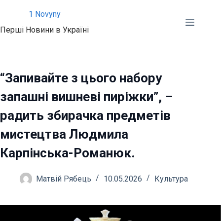
Перейти
1 Novyny
до
Перші Новини в Україні
вмісту
“Запивайте з цього набору
запашні вишневі пиріжки”, –
радить збирачка предметів
мистецтва Людмила
Карпінська-Романюк.
Матвій Рябець
10.05.2026
Культура