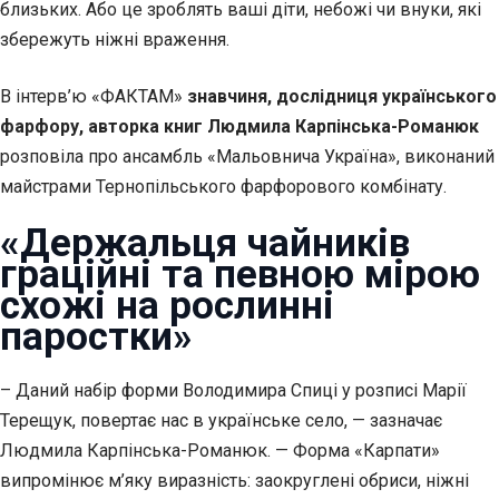
близьких. Або це зроблять ваші діти, небожі чи внуки, які
збережуть ніжні враження.
В інтерв’ю «ФАКТАМ»
знавчиня, дослідниця українського
фарфору, авторка книг Людмила Карпінська-Романюк
розповіла про ансамбль «Мальовнича Україна», виконаний
майстрами Тернопільського фарфорового комбінату.
«Держальця чайників
граційні та певною мірою
схожі на рослинні
паростки»
– Даний набір форми Володимира Спиці у розписі Марії
Терещук, повертає нас в українське село, — зазначає
Людмила Карпінська-Романюк. — Форма «Карпати»
випромінює м’яку виразність: заокруглені обриси, ніжні