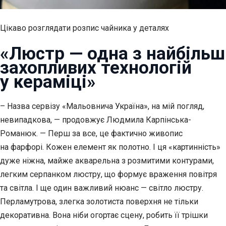
Цікаво розглядати розпис чайника у деталях
«Люстр — одна з найбільш
захопливих технологій
у кераміці»
– Назва сервізу «Мальовнича Україна», на мій погляд,
невипадкова, — продовжує Людмила Карпінська-
Романюк. — Перш за все, це фактично живопис
на фарфорі. Кожен елемент як полотно. І ця «картинність»
дуже ніжна, майже акварельна з розмитими контурами,
легким серпанком люстру, що формує враження повітря
та світла. І ще один важливий нюанс — світло люстру.
Перламутрова, злегка золотиста поверхня не тільки
декоративна. Вона ніби огортає сцену, робить її трішки