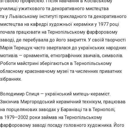
зі своєю професією. Після навчання в Косівському
училищі ужиткового та декоративного мистецтва
та у Львівському інституті прикладного та декоративного
мистецтва на кафедрі художньої кераміки у 1977 році
почала працювати на Тернопільському фарфоровому
заводі, де перебувала до його закриття. У своїй творчості
Марія Терещук часто зверталася до українських народних
мотивів — орнаментів, етнографічних звичаїв, символів.
Роботи майстрині зберігаються в Тернопільському
обласному краєзнавчому музеї та численних приватних
зібраннях.
Володимир Спиця — український митець-кераміст.
Закінчив Миргородський керамічний технікум, працював
на порцелянових заводах у Баранівці та в Тернополі,
в 1979—2002 роки займав на Тернопільському
фарфоровому заводі посаду головного художника. Його