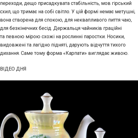
переходи, дещо присадкувата стабільність, мов гірський
схил, що тримає на собі світло. У цій формі немає метушні,
вона створена для спокою, для неквапливого пиття чаю,
для безкінечних бесід. Держальця чайників граційні
та певною мірою схожі на рослинні паростки. Носики,
видовжені та лагідно підняті, дарують відчуття тихого
дихання. Саме тому форма «Карпати» виглядає живою.
ВІДЕО ДНЯ