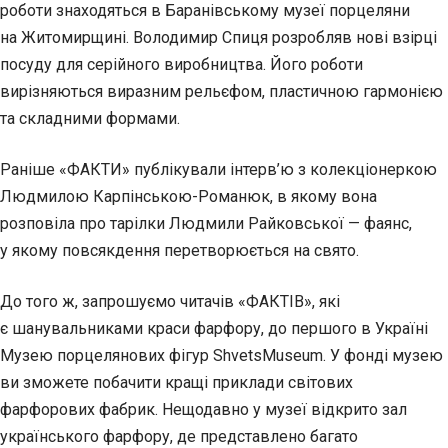
роботи знаходяться в Баранівському музеї порцеляни
на Житомирщині. Володимир Спиця розробляв нові взірці
посуду для серійного виробництва. Його роботи
вирізняються виразним рельєфом, пластичною гармонією
та складними формами.
Раніше «ФАКТИ» публікували інтерв’ю з колекціонеркою
Людмилою Карпінською-Романюк, в якому вона
розповіла про тарілки Людмили Райковської — фаянс,
у якому повсякдення перетворюється на свято.
До того ж, запрошуємо читачів «ФАКТІВ», які
є шанувальниками краси фарфору, до першого в Україні
Музею порцелянових фігур ShvetsMuseum. У фонді музею
ви зможете побачити кращі приклади світових
фарфорових фабрик. Нещодавно у музеї відкрито зал
українського фарфору, де представлено багато