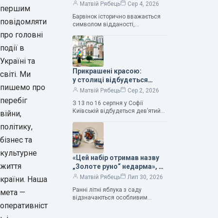
нескінченне кохання», —
Матвій Рябець
Сер 4, 2026
першим
зауважила колекціонерка
Барвінок історично вважається
Людмила Карпінська-
повідомляти
символом відданості,
Романюк
нескінченного кохання
про головні
та тривалого подружнього союзу.
події в
Саме тому ця рослина надихала і
продовжує надихати митців на
Україні та
Прикрашені красою:
світі. Ми
у столиці відбудеться
пишемо про
дев’ятий фестиваль
Матвій Рябець
Сер 2, 2026
Bouquet Kyiv Stage
перебіг
З 13 по 16 серпня у Софії
Київській відбудеться дев’ятий
війни,
щорічний фестиваль вишуканих
політику,
мистецтв Bouquet Kyiv Stage. Ця
подія традиційно…
бізнес та
культурне
«Цей набір отримав назву
життя
„Золоте руно“ недарма», —
колекціонерка Людмила
Матвій Рябець
Лип 30, 2026
країни. Наша
Карпінська-Романюк
Ранні літні яблука з саду
мета —
відзначаються особливим
оперативніст
смаком. Як правило, вони
надзвичайно соковиті. Кожна