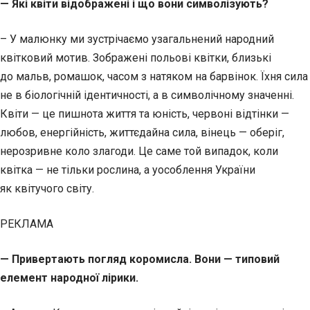
— Які квіти відображені і що вони символізують?
– У малюнку ми зустрічаємо узагальнений народний
квітковий мотив. Зображені польові квітки, близькі
до мальв, ромашок, часом з натяком на барвінок. Їхня сила
не в біологічній ідентичності, а в символічному значенні.
Квіти — це пишнота життя та юність, червоні відтінки —
любов, енергійність, життєдайна сила, вінець — оберіг,
нерозривне коло злагоди. Це саме той випадок, коли
квітка — не тільки рослина, а уособлення України
як квітучого світу.
РЕКЛАМА
— Привертають погляд коромисла. Вони — типовий
елемент народної лірики.