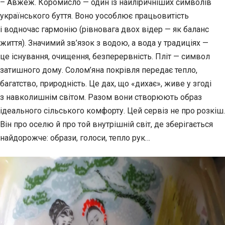
– Авжеж. Коромисло — один із найліричніших символів
українського буття. Воно уособлює працьовитість
і водночас гармонію (рівновага двох відер — як баланс
життя). Значимий зв’язок з водою, а вода у традиціях —
це існування, очищення, безперервність. Пліт — символ
затишного дому. Солом’яна покрівля передає тепло,
багатство, природність. Це дах, що «дихає», живе у згоді
з навколишнім світом. Разом вони створюють образ
ідеального сільського комфорту. Цей сервіз не про розкіш.
Він про оселю й про той внутрішній світ, де зберігається
найдорожче: образи, голоси, тепло рук…