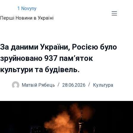
Перейти
1 Novyny
до
Перші Новини в Україні
вмісту
За даними України, Росією було
зруйновано 937 пам’яток
культури та будівель.
Матвій Рябець
28.06.2026
Культура