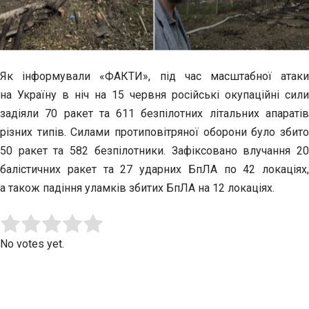
Як інформували «ФАКТИ», під час масштабної атаки
на Україну в ніч на 15 червня російські окупаційні сили
задіяли 70 ракет та 611 безпілотних літальних апаратів
різних типів. Силами протиповітряної оборони було збито
50 ракет та 582 безпілотники. Зафіксовано влучання 20
балістичних ракет та 27 ударних БпЛА по 42 локаціях,
а також падіння уламків збитих БпЛА на 12 локаціях.
Submit Rating
Rate this item:
No votes yet.