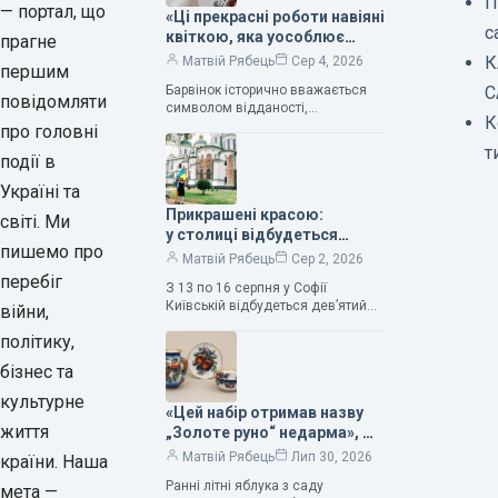
П
— портал, що
«Ці прекрасні роботи навіяні
с
квіткою, яка уособлює
прагне
нескінченне кохання», —
К
Матвій Рябець
Сер 4, 2026
першим
зауважила колекціонерка
Барвінок історично вважається
С
Людмила Карпінська-
повідомляти
символом відданості,
Романюк
К
нескінченного кохання
про головні
та тривалого подружнього союзу.
т
події в
Саме тому ця рослина надихала і
продовжує надихати митців на
Україні та
Прикрашені красою:
світі. Ми
у столиці відбудеться
пишемо про
дев’ятий фестиваль
Матвій Рябець
Сер 2, 2026
Bouquet Kyiv Stage
перебіг
З 13 по 16 серпня у Софії
Київській відбудеться дев’ятий
війни,
щорічний фестиваль вишуканих
політику,
мистецтв Bouquet Kyiv Stage. Ця
подія традиційно…
бізнес та
культурне
«Цей набір отримав назву
життя
„Золоте руно“ недарма», —
колекціонерка Людмила
Матвій Рябець
Лип 30, 2026
країни. Наша
Карпінська-Романюк
Ранні літні яблука з саду
мета —